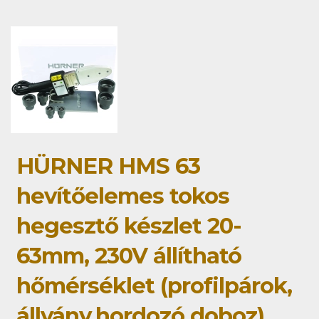
HÜRNER HMS 63
hevítőelemes tokos
hegesztő készlet 20-
63mm, 230V állítható
hőmérséklet (profilpárok,
állvány,hordozó doboz)