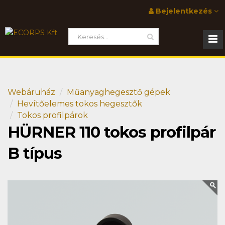
Bejelentkezés
Webáruház
Műanyaghegesztő gépek
Hevítőelemes tokos hegesztők
Tokos profilpárok
HÜRNER 110 tokos profilpár
B típus