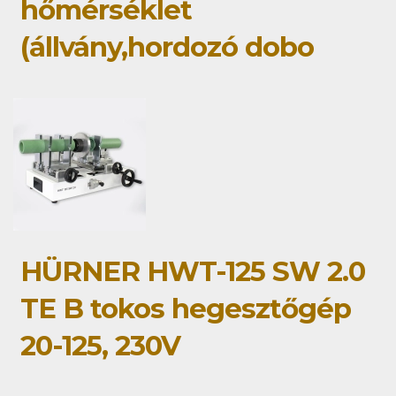
hőmérséklet
(állvány,hordozó dobo
HÜRNER HWT-125 SW 2.0
TE B tokos hegesztőgép
20-125, 230V