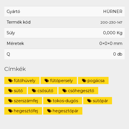
Gyártó
HÜRNER
Termék kód
200-230-147
Súly
0,000 Kg
Méretek
0×0×0 mm
Q
0 db
Címkék
fűtőhüvely
fűtőpersely
pogácsa
sütő
csősütő
csőhegesztő
szerszámfej
tokos-dugós
sütőpár
hegesztőfej
hegesztőpár