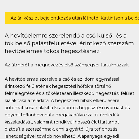
Az ár, készlet bejelentkezés után látható. Kattintson a bel
A hevítőelemre szerelendő a cső külső- és a
tok belső palástfelületével érintkező szerszám
hevítőelemes tokos hegesztéshez.
Az átmérőt a megnevezés első számjegyei tartalmazzák.
A hevítőelemre szerelve a cső és az idom egymással
érintkező felületének hegesztési hőfokra történő
felmelegítése és a tökéletesen illeszkedő hegesztési felület
kialakítása a feladata. A hegesztési hibák elkerülésére
automatikusan alakítja ki a pontos hegesztési nyomást és
egyedi teflonbevonata megakadályozza az ömledék
kiszakadását, valamint rendkívül hosszú élettartamot
biztosít a szerszámnak, ami a gyártói újra teflonozás
lehetőségével tovább növelhető. Alapanyaga egyedi