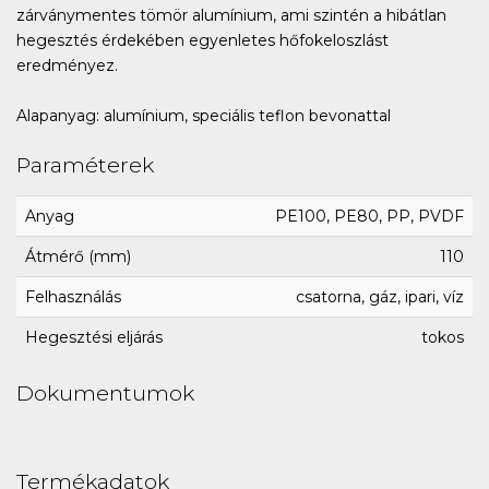
zárványmentes tömör alumínium, ami szintén a hibátlan
hegesztés érdekében egyenletes hőfokeloszlást
eredményez.
Alapanyag: alumínium, speciális teflon bevonattal
Paraméterek
Anyag
PE100, PE80, PP, PVDF
Átmérő (mm)
110
Felhasználás
csatorna, gáz, ipari, víz
Hegesztési eljárás
tokos
Dokumentumok
Termékadatok