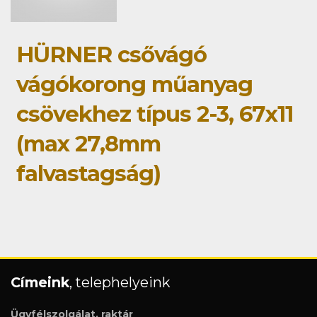
HÜRNER csővágó
vágókorong műanyag
csövekhez típus 2-3, 67x11
(max 27,8mm
falvastagság)
Címeink
, telephelyeink
Ügyfélszolgálat, raktár