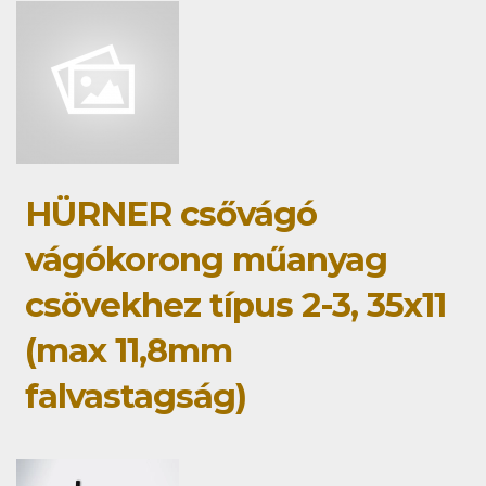
HÜRNER csővágó
vágókorong műanyag
csövekhez típus 2-3, 35x11
(max 11,8mm
falvastagság)