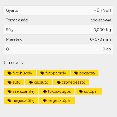
Gyártó
HÜRNER
Termék kód
200-230-146
Súly
0,000 Kg
Méretek
0×0×0 mm
Q
0 db
Címkék
fűtőhüvely
fűtőpersely
pogácsa
sütő
csősütő
csőhegesztő
szerszámfej
tokos-dugós
sütőpár
hegesztőfej
hegesztőpár