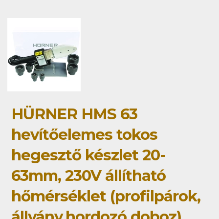
HÜRNER HMS 63
hevítőelemes tokos
hegesztő készlet 20-
63mm, 230V állítható
hőmérséklet (profilpárok,
állvány,hordozó doboz)