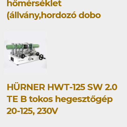
hőmérséklet
(állvány,hordozó dobo
HÜRNER HWT-125 SW 2.0
TE B tokos hegesztőgép
20-125, 230V