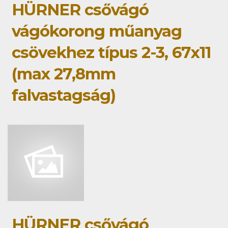
HÜRNER csővágó
vágókorong műanyag
csövekhez típus 2-3, 67x11
(max 27,8mm
falvastagság)
HÜRNER csővágó