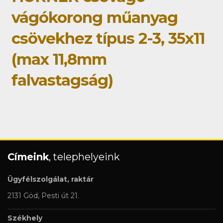
vágókorong műanyag
csövekhez típus 2-3, 35x11
(max 11,8mm
falvastagság)
Címeink
, telephelyeink
Ügyfélszolgálat, raktár
2131 Göd, Pesti út 21.
Székhely