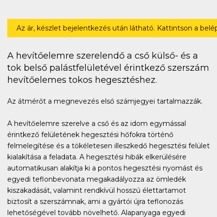
Az ár, készlet bejelentkezés után látható. Kattintson a bel
A hevítőelemre szerelendő a cső külső- és a
tok belső palástfelületével érintkező szerszám
hevítőelemes tokos hegesztéshez.
Az átmérőt a megnevezés első számjegyei tartalmazzák.
A hevítőelemre szerelve a cső és az idom egymással
érintkező felületének hegesztési hőfokra történő
felmelegítése és a tökéletesen illeszkedő hegesztési felület
kialakítása a feladata. A hegesztési hibák elkerülésére
automatikusan alakítja ki a pontos hegesztési nyomást és
egyedi teflonbevonata megakadályozza az ömledék
kiszakadását, valamint rendkívül hosszú élettartamot
biztosít a szerszámnak, ami a gyártói újra teflonozás
lehetőségével tovább növelhető. Alapanyaga egyedi