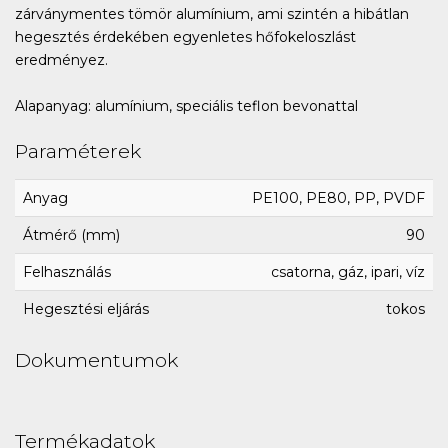
zárványmentes tömör alumínium, ami szintén a hibátlan
hegesztés érdekében egyenletes hőfokeloszlást
eredményez.
Alapanyag: alumínium, speciális teflon bevonattal
Paraméterek
Anyag
PE100, PE80, PP, PVDF
Átmérő (mm)
90
Felhasználás
csatorna, gáz, ipari, víz
Hegesztési eljárás
tokos
Dokumentumok
Termékadatok