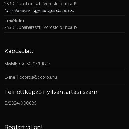
2330 Dunaharaszti, Vörösföld utca 19.
(a székhelyen ügyfélfogadás nincs)
Levélcím
2330 Dunaharaszti, Vörösföld utca 19.
Kapcsolat:
Mobil
: +36 30 939 1817
E-mail
:
ecorps@ecorps.hu
Felnőttképző nyilvántartási szám:
B/2024/000685
Regisztráljon!