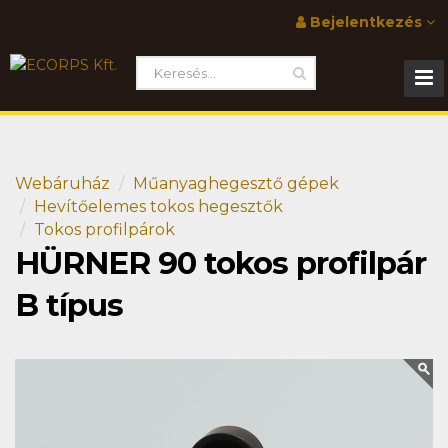
Bejelentkezés
Webáruház
Műanyaghegesztő gépek
Hevítőelemes tokos hegesztők
Tokos profilpárok
HÜRNER 90 tokos profilpár
B típus