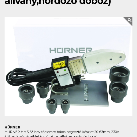
állvány,hordozó doboz)
HÜRNER
HÜRNER HMS 63 hevítőelemes tokos hegesztő készlet 20-63mm, 230V
állítható hőmérséklet (profilpárok, állvány,hordozó doboz)