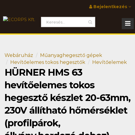
Bejelentkezés
Webáruház
Műanyaghegesztő gépek
Hevítőelemes tokos hegesztők
Hevítőelemek
HÜRNER HMS 63
hevítőelemes tokos
hegesztő készlet 20-63mm,
230V állítható hőmérséklet
(profilpárok,