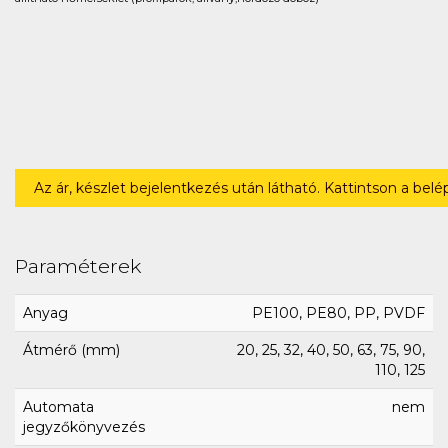
Az ár, készlet bejelentkezés után látható. Kattintson a bel
Paraméterek
Anyag
PE100, PE80, PP, PVDF
Átmérő (mm)
20, 25, 32, 40, 50, 63, 75, 90,
110, 125
Automata
nem
jegyzőkönyvezés