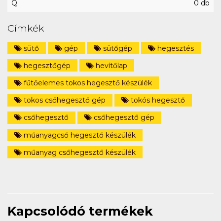
Q
0 db
Címkék
sütő
gép
sütőgép
hegesztés
hegesztőgép
hevítőlap
fűtőelemes tokos hegesztő készülék
tokos csőhegesztő gép
tokós hegesztő
csőhegesztő
csőhegesztő gép
műanyagcső hegesztő készülék
műanyag csőhegesztő készülék
Kapcsolódó termékek