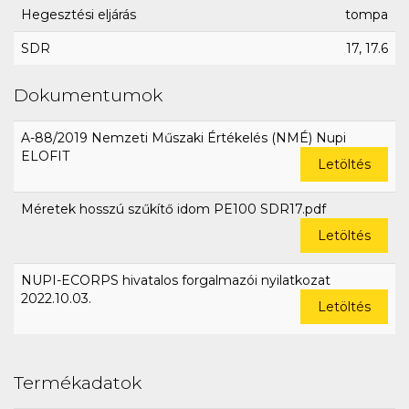
Hegesztési eljárás
tompa
SDR
17, 17.6
Dokumentumok
A-88/2019 Nemzeti Műszaki Értékelés (NMÉ) Nupi
ELOFIT
Letöltés
Méretek hosszú szűkítő idom PE100 SDR17.pdf
Letöltés
NUPI-ECORPS hivatalos forgalmazói nyilatkozat
2022.10.03.
Letöltés
Termékadatok