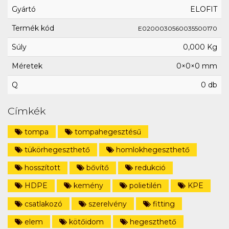
Gyártó
ELOFIT
Termék kód
E0200030560035500170
Súly
0,000 Kg
Méretek
0×0×0 mm
Q
0 db
Címkék
tompa
tompahegesztésű
tükörhegeszthető
homlokhegeszthető
hosszított
bővítő
redukció
HDPE
kemény
polietilén
KPE
csatlakozó
szerelvény
fitting
elem
kötőidom
hegeszthető