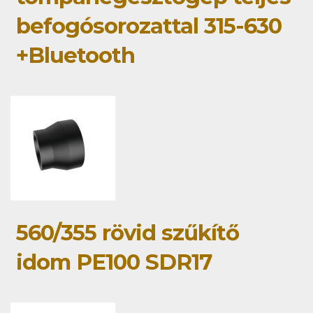
befogósorozattal 315-630
+Bluetooth
560/355 rövid szűkítő
idom PE100 SDR17