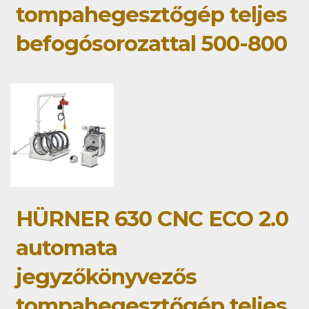
tompahegesztőgép teljes
befogósorozattal 500-800
HÜRNER 630 CNC ECO 2.0
automata
jegyzőkönyvezős
tompahegesztőgép teljes