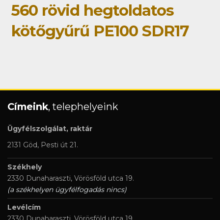
560 rövid hegtoldatos
kötőgyűrű PE100 SDR17
Címeink
, telephelyeink
Ügyfélszolgálat, raktár
2131 Göd, Pesti út 21.
Székhely
2330 Dunaharaszti, Vörösföld utca 19.
(a székhelyen ügyfélfogadás nincs)
Levélcím
2330 Dunaharaszti, Vörösföld utca 19.