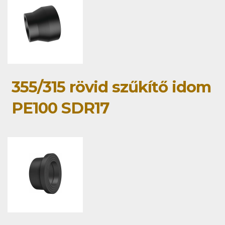
355/315 rövid szűkítő idom
PE100 SDR17