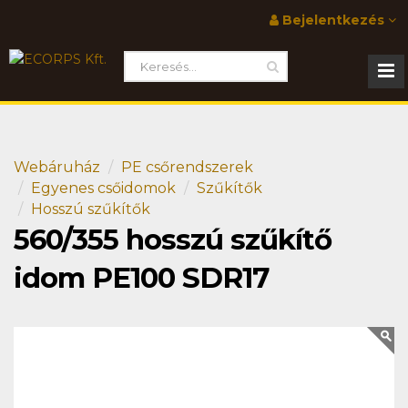
Bejelentkezés
Webáruház
PE csőrendszerek
Egyenes csőidomok
Szűkítők
Hosszú szűkítők
560/355 hosszú szűkítő
idom PE100 SDR17