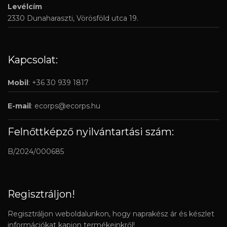
Levélcím
2330 Dunaharaszti, Vörösföld utca 19.
Kapcsolat:
Mobil
: +36 30 939 1817
E-mail
:
ecorps@ecorps.hu
Felnőttképző nyilvántartási szám:
B/2024/000685
Regisztráljon!
Regisztráljon weboldalunkon, hogy naprakész ár és készlet
információkat kapjon termékeinkről!