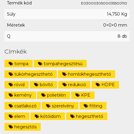
Termék kód
E0300030500035500110
Súly
14,750 Kg
Méretek
0×0×0 mm
Q
8 db
Címkék
tompa
tompahegesztésű
tükörhegeszthető
homlokhegeszthető
rövid
bővítő
redukció
HDPE
kemény
polietilén
KPE
csatlakozó
szerelvény
fitting
elem
kötőidom
hegeszthető
hegesztős