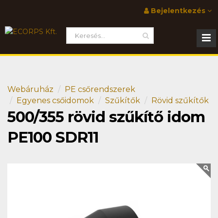
Bejelentkezés
Webáruház
PE csőrendszerek
Egyenes csőidomok
Szűkítők
Rövid szűkítők
500/355 rövid szűkítő idom
PE100 SDR11