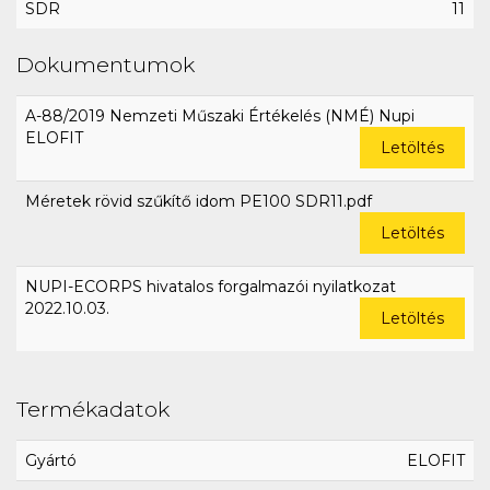
SDR
11
Dokumentumok
A-88/2019 Nemzeti Műszaki Értékelés (NMÉ) Nupi
ELOFIT
Letöltés
Méretek rövid szűkítő idom PE100 SDR11.pdf
Letöltés
NUPI-ECORPS hivatalos forgalmazói nyilatkozat
2022.10.03.
Letöltés
Termékadatok
Gyártó
ELOFIT