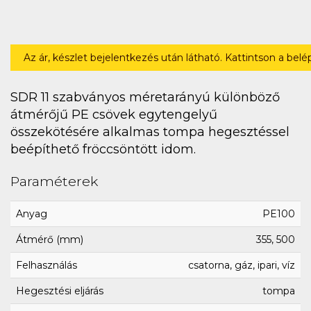
Az ár, készlet bejelentkezés után látható. Kattintson a bel
SDR 11 szabványos méretarányú különböző
átmérőjű PE csövek egytengelyű
összekötésére alkalmas tompa hegesztéssel
beépíthető fröccsöntött idom.
Paraméterek
Anyag
PE100
Átmérő (mm)
355, 500
Felhasználás
csatorna, gáz, ipari, víz
Hegesztési eljárás
tompa