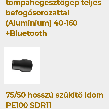
tompahegesztőgép teljes
befogósorozattal
(Aluminium) 40-160
+Bluetooth
75/50 hosszú szűkítő idom
PE100 SDR11