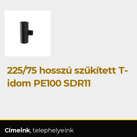
225/75 hosszú szűkített T-
idom PE100 SDR11
Címeink
, telephelyeink