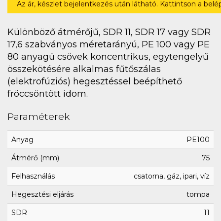
Az ár, készlet bejelentkezés után látható. Kattintson a bel
Különböző átmérőjű, SDR 11, SDR 17 vagy SDR
17,6 szabványos méretarányú, PE 100 vagy PE
80 anyagú csövek koncentrikus, egytengelyű
összekötésére alkalmas fűtőszálas
(elektrofúziós) hegesztéssel beépíthető
fröccsöntött idom.
Paraméterek
Anyag
PE100
Átmérő (mm)
75
Felhasználás
csatorna, gáz, ipari, víz
Hegesztési eljárás
tompa
SDR
11