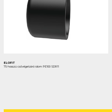
ELOFIT
75 hosszú csővégelzáró idom PE100 SDR11