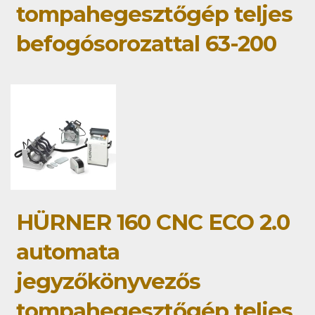
tompahegesztőgép teljes
befogósorozattal 63-200
HÜRNER 160 CNC ECO 2.0
automata
jegyzőkönyvezős
tompahegesztőgép teljes