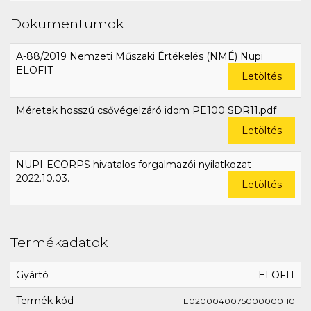
Dokumentumok
A-88/2019 Nemzeti Műszaki Értékelés (NMÉ) Nupi
ELOFIT
Letöltés
Méretek hosszú csővégelzáró idom PE100 SDR11.pdf
Letöltés
NUPI-ECORPS hivatalos forgalmazói nyilatkozat
2022.10.03.
Letöltés
Termékadatok
Gyártó
ELOFIT
Termék kód
E0200040075000000110