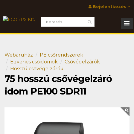
Bejelentkezés
Webáruház
PE csőrendszerek
Egyenes csőidomok
Csővégelzárók
Hosszú csővégelzárók
75 hosszú csővégelzáró
idom PE100 SDR11