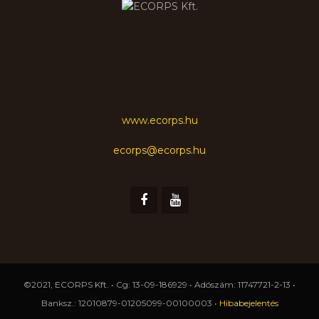
www.ecorps.hu
ecorps@ecorps.hu
©2021, ECORPS Kft. • Cg: 13-09-186929 • Adószám: 11747721-2-13 •
Banksz.: 12010879-01205099-00100003 •
Hibabejelentés