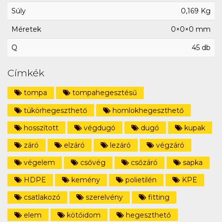
Súly
0,169 Kg
Méretek
0×0×0 mm
Q
45 db
Címkék
tompa
tompahegesztésű
tükörhegeszthető
homlokhegeszthető
hosszított
végdugó
dugó
kupak
záró
elzáró
lezáró
végzáró
végelem
csővég
csőzáró
sapka
HDPE
kemény
polietilén
KPE
csatlakozó
szerelvény
fitting
elem
kötőidom
hegeszthető