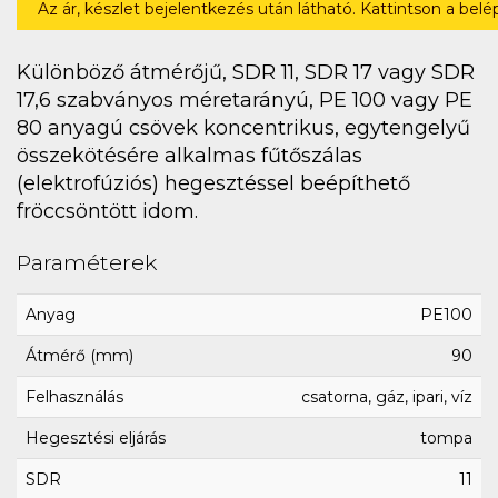
Az ár, készlet bejelentkezés után látható. Kattintson a bel
Különböző átmérőjű, SDR 11, SDR 17 vagy SDR
17,6 szabványos méretarányú, PE 100 vagy PE
80 anyagú csövek koncentrikus, egytengelyű
összekötésére alkalmas fűtőszálas
(elektrofúziós) hegesztéssel beépíthető
fröccsöntött idom.
Paraméterek
Anyag
PE100
Átmérő (mm)
90
Felhasználás
csatorna, gáz, ipari, víz
Hegesztési eljárás
tompa
SDR
11