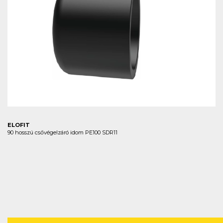
ELOFIT
90 hosszú csővégelzáró idom PE100 SDR11