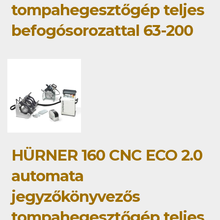
tompahegesztőgép teljes
befogósorozattal 63-200
HÜRNER 160 CNC ECO 2.0
automata
jegyzőkönyvezős
tompahegesztőgép teljes