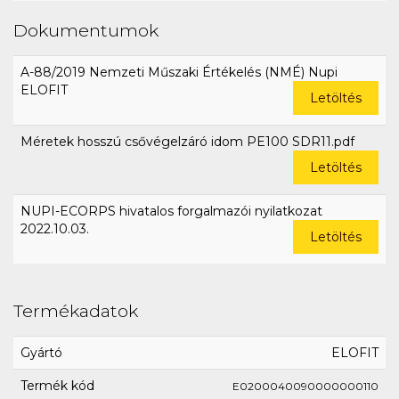
Dokumentumok
A-88/2019 Nemzeti Műszaki Értékelés (NMÉ) Nupi
ELOFIT
Letöltés
Méretek hosszú csővégelzáró idom PE100 SDR11.pdf
Letöltés
NUPI-ECORPS hivatalos forgalmazói nyilatkozat
2022.10.03.
Letöltés
Termékadatok
Gyártó
ELOFIT
Termék kód
E0200040090000000110