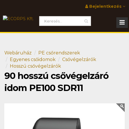
Bejelentkezés
Webáruház
PE csőrendszerek
Egyenes csőidomok
Csővégelzárók
Hosszú csővégelzárók
90 hosszú csővégelzáró
idom PE100 SDR11