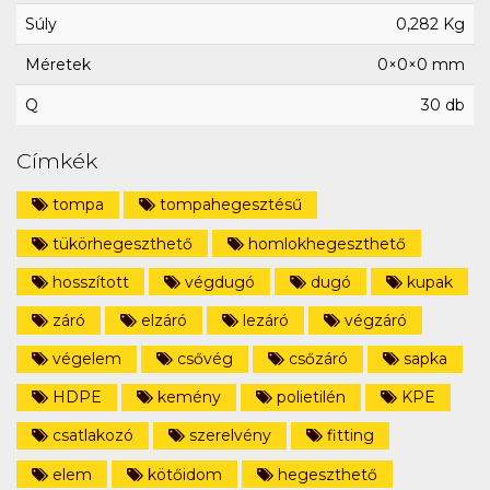
Súly
0,282 Kg
Méretek
0×0×0 mm
Q
30 db
Címkék
tompa
tompahegesztésű
tükörhegeszthető
homlokhegeszthető
hosszított
végdugó
dugó
kupak
záró
elzáró
lezáró
végzáró
végelem
csővég
csőzáró
sapka
HDPE
kemény
polietilén
KPE
csatlakozó
szerelvény
fitting
elem
kötőidom
hegeszthető