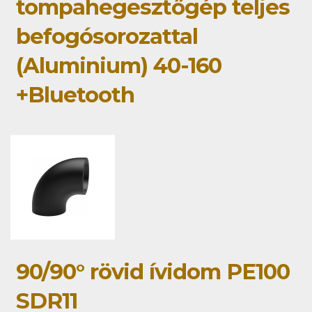
tompahegesztőgép teljes
befogósorozattal
(Aluminium) 40-160
+Bluetooth
90/90° rövid ívidom PE100
SDR11