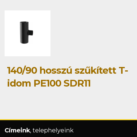
140/90 hosszú szűkített T-
idom PE100 SDR11
Címeink
, telephelyeink