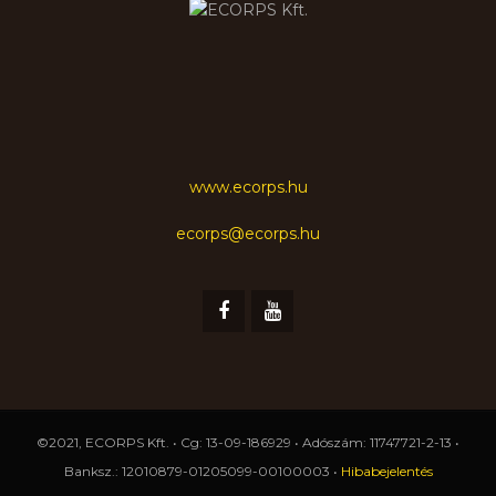
www.ecorps.hu
ecorps@ecorps.hu
©2021, ECORPS Kft. • Cg: 13-09-186929 • Adószám: 11747721-2-13 •
Banksz.: 12010879-01205099-00100003 •
Hibabejelentés