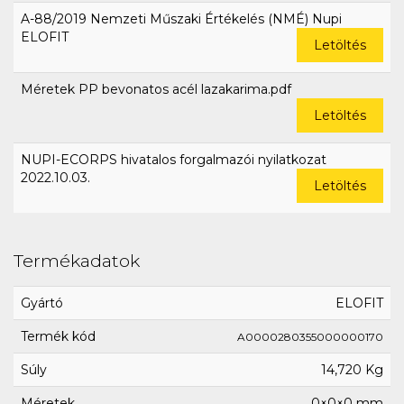
A-88/2019 Nemzeti Műszaki Értékelés (NMÉ) Nupi
ELOFIT
Letöltés
Méretek PP bevonatos acél lazakarima.pdf
Letöltés
NUPI-ECORPS hivatalos forgalmazói nyilatkozat
2022.10.03.
Letöltés
Termékadatok
Gyártó
ELOFIT
Termék kód
A0000280355000000170
Súly
14,720 Kg
Méretek
0×0×0 mm