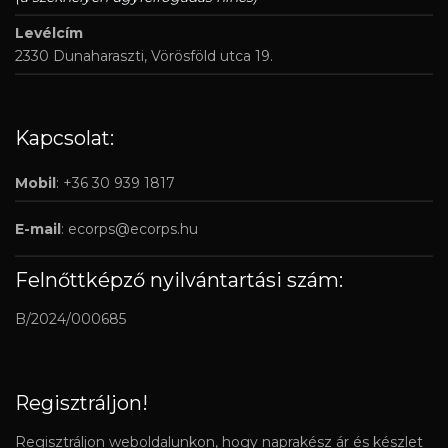
Levélcím
2330 Dunaharaszti, Vörösföld utca 19.
Kapcsolat:
Mobil
: +36 30 939 1817
E-mail
:
ecorps@ecorps.hu
Felnőttképző nyilvántartási szám:
B/2024/000685
Regisztráljon!
Regisztráljon weboldalunkon, hogy naprakész ár és készlet