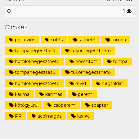
Q
1 db
Címkék
polifúziós
sütős
süthető
tompa
tompahegesztésű
tükörhegeszthető
homlokhegeszthető
hosszított
tompa
tompahegesztésű
tükörhegeszthető
homlokhegeszthető
rövid
hegtoldat
karima
karimás
perem
kötőgyűrű
csőperem
adapter
PP
acélmagos
karika