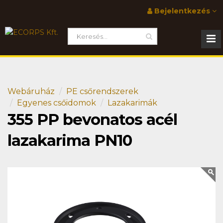
Bejelentkezés
Webáruház
PE csőrendszerek
Egyenes csőidomok
Lazakarimák
355 PP bevonatos acél
lazakarima PN10