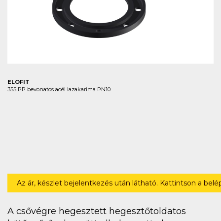
ELOFIT
355 PP bevonatos acél lazakarima PN10
Az ár, készlet bejelentkezés után látható. Kattintson a bel
A csővégre hegesztett hegesztőtoldatos