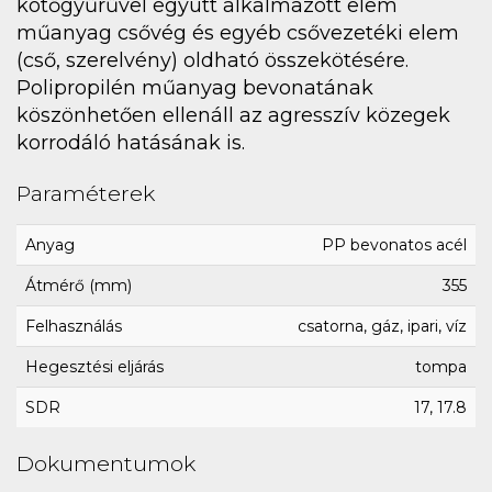
kötőgyűrűvel együtt alkalmazott elem
műanyag csővég és egyéb csővezetéki elem
(cső, szerelvény) oldható összekötésére.
Polipropilén műanyag bevonatának
köszönhetően ellenáll az agresszív közegek
korrodáló hatásának is.
Paraméterek
Anyag
PP bevonatos acél
Átmérő (mm)
355
Felhasználás
csatorna, gáz, ipari, víz
Hegesztési eljárás
tompa
SDR
17, 17.8
Dokumentumok