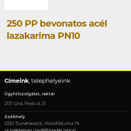
250 PP bevonatos acél
lazakarima PN10
Címeink
, telephelyeink
Ügyfélszolgálat, raktár
2131 Göd, Pesti út 21.
Székhely
2330 Dunaharaszti, Vörösföld utca 19.
(a székhelyen ügyfélfogadás nincs)