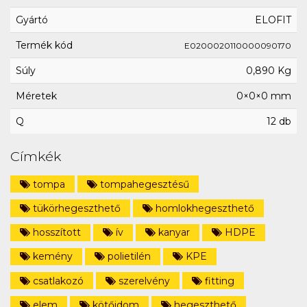
Gyártó
ELOFIT
Termék kód
E0200020110000090170
Súly
0,890 Kg
Méretek
0×0×0 mm
Q
12 db
Címkék
tompa
tompahegesztésű
tükörhegeszthető
homlokhegeszthető
hosszított
ív
kanyar
HDPE
kemény
polietilén
KPE
csatlakozó
szerelvény
fitting
elem
kötőidom
hegeszthető