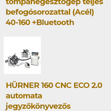
tompahegesztőgép teljes
befogósorozattal (Acél)
40-160 +Bluetooth
HÜRNER 160 CNC ECO 2.0
automata
jegyzőkönyvezős