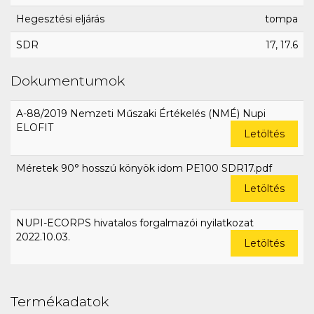
Hegesztési eljárás
tompa
SDR
17, 17.6
Dokumentumok
A-88/2019 Nemzeti Műszaki Értékelés (NMÉ) Nupi
ELOFIT
Letöltés
Méretek 90° hosszú könyök idom PE100 SDR17.pdf
Letöltés
NUPI-ECORPS hivatalos forgalmazói nyilatkozat
2022.10.03.
Letöltés
Termékadatok