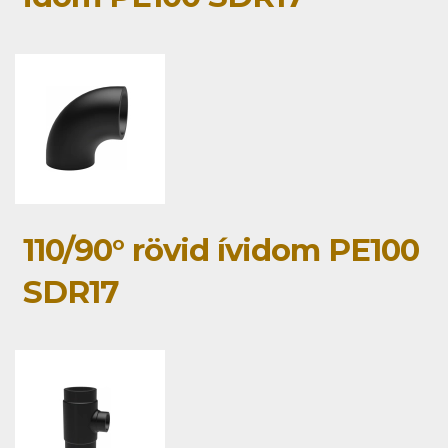
110/90° rövid ívidom PE100
SDR17