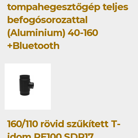
tompahegesztőgép teljes
befogósorozattal
(Aluminium) 40-160
+Bluetooth
160/110 rövid szűkített T-
idom PE100 SDR17