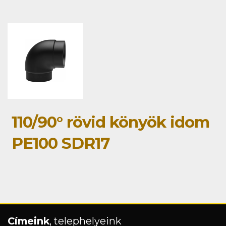
110/90° rövid könyök idom
PE100 SDR17
Címeink
, telephelyeink