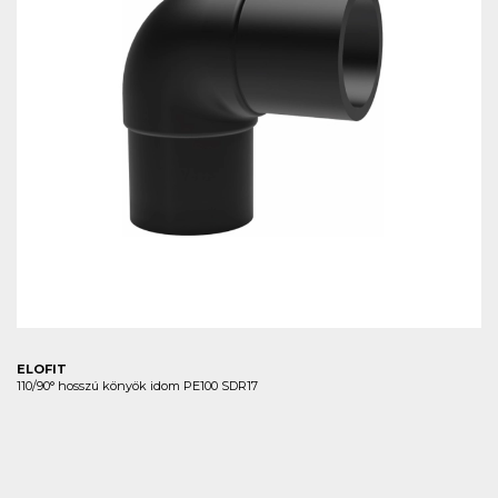
ELOFIT
110/90° hosszú könyök idom PE100 SDR17