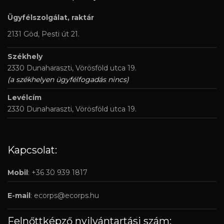
Ügyfélszolgálat, raktár
2131 Göd, Pesti út 21.
Székhely
2330 Dunaharaszti, Vörösföld utca 19.
(a székhelyen ügyfélfogadás nincs)
Levélcím
2330 Dunaharaszti, Vörösföld utca 19.
Kapcsolat:
Mobil
: +36 30 939 1817
E-mail
:
ecorps@ecorps.hu
Felnőttképző nyilvántartási szám: