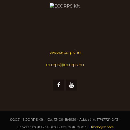
www.ecorps.hu
ecorps@ecorps.hu
©2021, ECORPS Kft. • Cg: 13-09-186929 • Adószám: 11747721-2-13 •
Banksz.: 12010879-01205099-00100003 •
Hibabejelentés