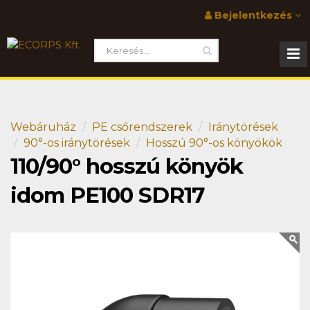
Bejelentkezés
Webáruház
PE csőrendszerek
Iránytörések
90°-os iránytörések
Hosszú 90°-os könyökök
110/90° hosszú könyök
idom PE100 SDR17