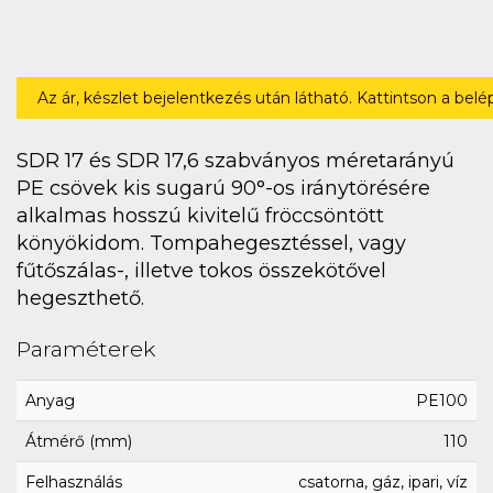
Az ár, készlet bejelentkezés után látható. Kattintson a bel
SDR 17 és SDR 17,6 szabványos méretarányú
PE csövek kis sugarú 90°-os iránytörésére
alkalmas hosszú kivitelű fröccsöntött
könyökidom. Tompahegesztéssel, vagy
fűtőszálas-, illetve tokos összekötővel
hegeszthető.
Paraméterek
Anyag
PE100
Átmérő (mm)
110
Felhasználás
csatorna, gáz, ipari, víz