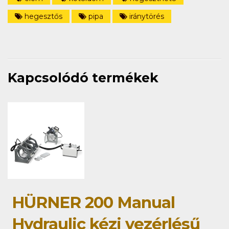
hegesztős
pipa
iránytörés
Kapcsolódó termékek
HÜRNER 200 Manual
Hydraulic kézi vezérlésű