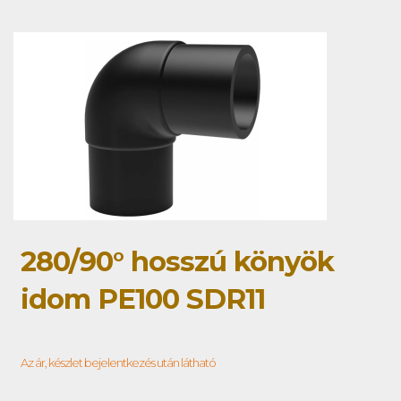
280/90° hosszú könyök
idom PE100 SDR11
Az ár, készlet bejelentkezés után látható