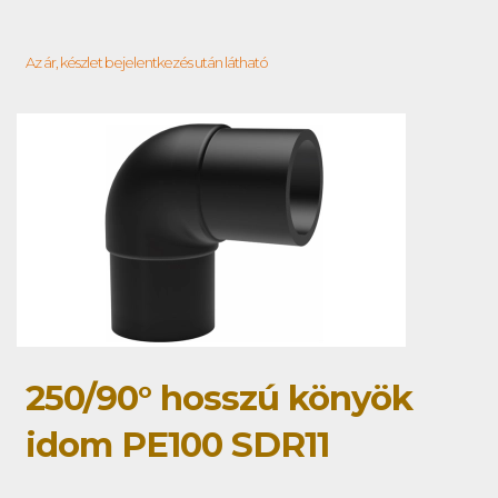
Az ár, készlet bejelentkezés után látható
250/90° hosszú könyök
idom PE100 SDR11