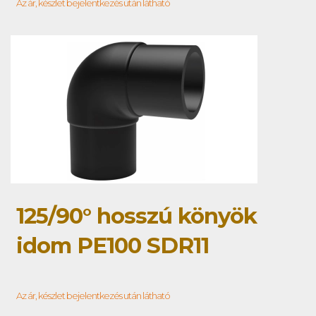
Az ár, készlet bejelentkezés után látható
125/90° hosszú könyök
idom PE100 SDR11
Az ár, készlet bejelentkezés után látható