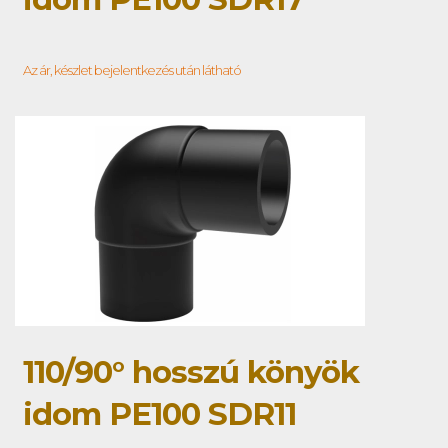
Az ár, készlet bejelentkezés után látható
110/90° hosszú könyök
idom PE100 SDR11