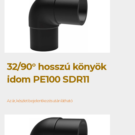
32/90° hosszú könyök
idom PE100 SDR11
Az ár, készlet bejelentkezés után látható