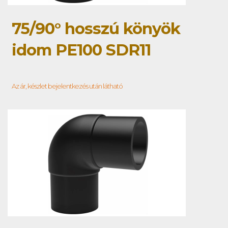
75/90° hosszú könyök
idom PE100 SDR11
Az ár, készlet bejelentkezés után látható