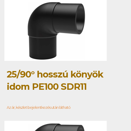
25/90° hosszú könyök
idom PE100 SDR11
Az ár, készlet bejelentkezés után látható