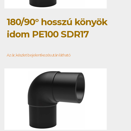
180/90° hosszú könyök
idom PE100 SDR17
Az ár, készlet bejelentkezés után látható