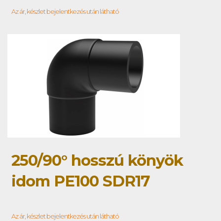
Az ár, készlet bejelentkezés után látható
250/90° hosszú könyök
idom PE100 SDR17
Az ár, készlet bejelentkezés után látható