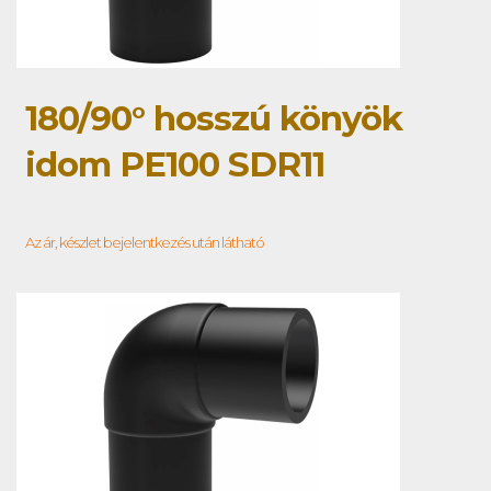
180/90° hosszú könyök
idom PE100 SDR11
Az ár, készlet bejelentkezés után látható