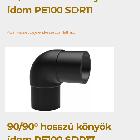
idom PE100 SDR11
Az ár, készlet bejelentkezés után látható
90/90° hosszú könyök
idom PE100 SDR17