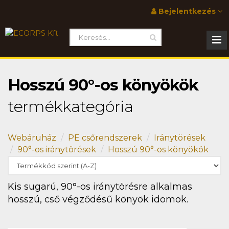
Bejelentkezés
Hosszú 90°-os könyökök
termékkategória
Webáruház
PE csőrendszerek
Iránytörések
90°-os iránytörések
Hosszú 90°-os könyökök
Kis sugarú, 90°-os iránytörésre alkalmas
hosszú, cső végződésű könyök idomok.