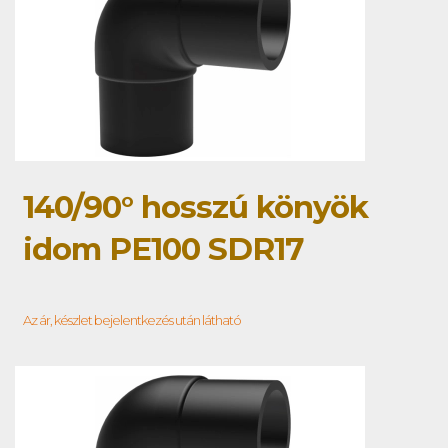
140/90° hosszú könyök
idom PE100 SDR17
Az ár, készlet bejelentkezés után látható