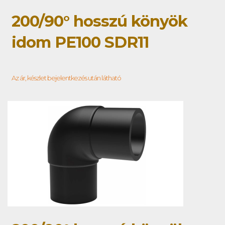
200/90° hosszú könyök
idom PE100 SDR11
Az ár, készlet bejelentkezés után látható