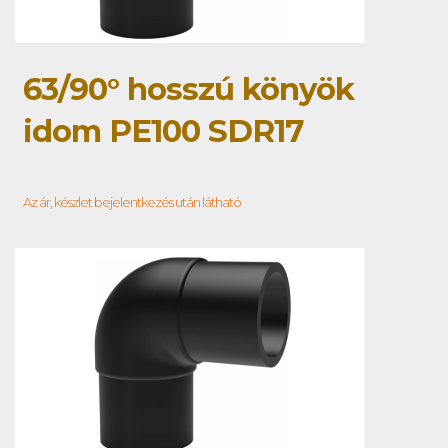
63/90° hosszú könyök
idom PE100 SDR17
Az ár, készlet bejelentkezés után látható