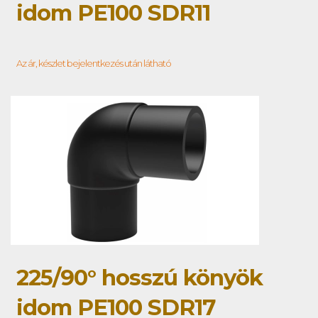
idom PE100 SDR11
Az ár, készlet bejelentkezés után látható
225/90° hosszú könyök
idom PE100 SDR17