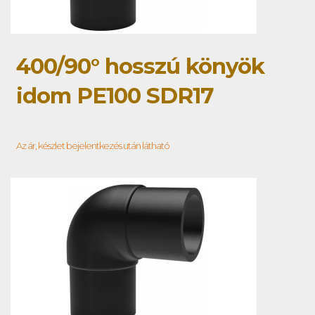
400/90° hosszú könyök
idom PE100 SDR17
Az ár, készlet bejelentkezés után látható