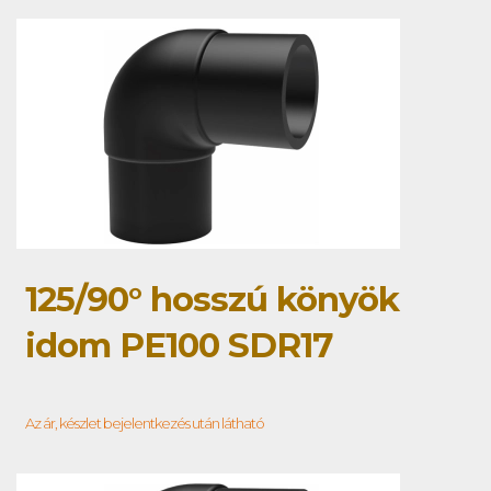
125/90° hosszú könyök
idom PE100 SDR17
Az ár, készlet bejelentkezés után látható