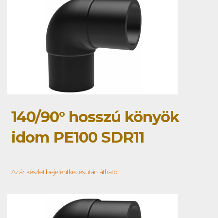
140/90° hosszú könyök
idom PE100 SDR11
Az ár, készlet bejelentkezés után látható