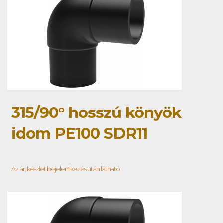
315/90° hosszú könyök
idom PE100 SDR11
Az ár, készlet bejelentkezés után látható