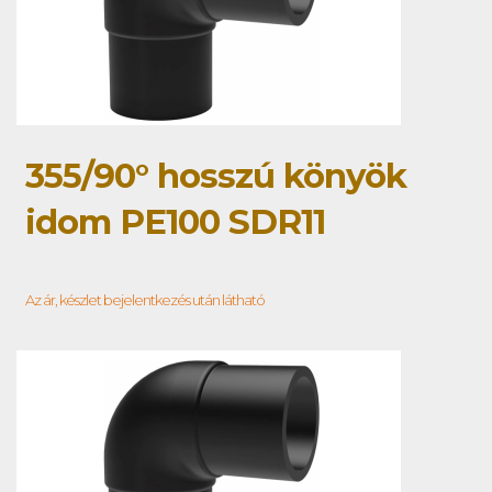
355/90° hosszú könyök
idom PE100 SDR11
Az ár, készlet bejelentkezés után látható