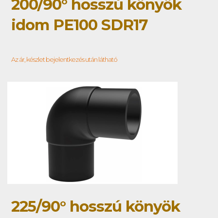
200/90° hosszú könyök
idom PE100 SDR17
Az ár, készlet bejelentkezés után látható
225/90° hosszú könyök