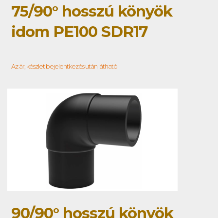
75/90° hosszú könyök
idom PE100 SDR17
Az ár, készlet bejelentkezés után látható
90/90° hosszú könyök