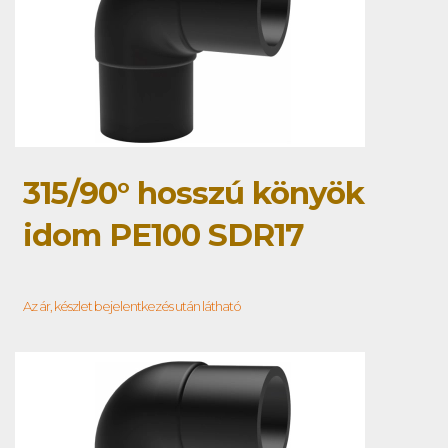
315/90° hosszú könyök
idom PE100 SDR17
Az ár, készlet bejelentkezés után látható