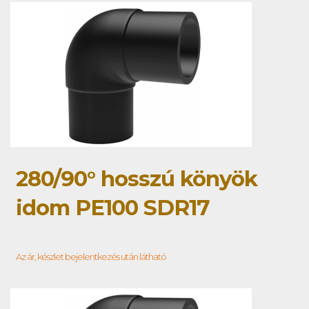
280/90° hosszú könyök
idom PE100 SDR17
Az ár, készlet bejelentkezés után látható