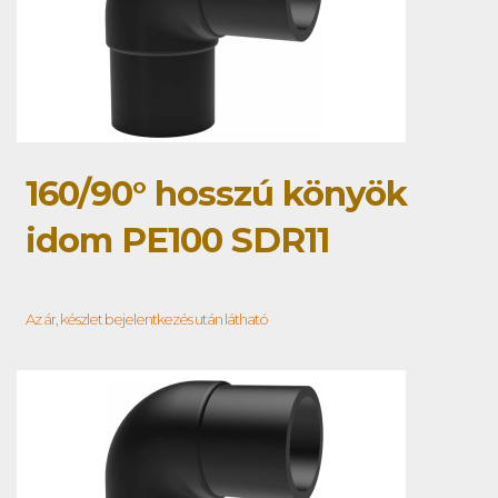
160/90° hosszú könyök
idom PE100 SDR11
Az ár, készlet bejelentkezés után látható