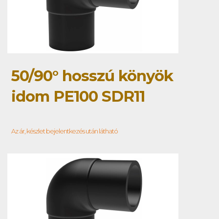
50/90° hosszú könyök
idom PE100 SDR11
Az ár, készlet bejelentkezés után látható