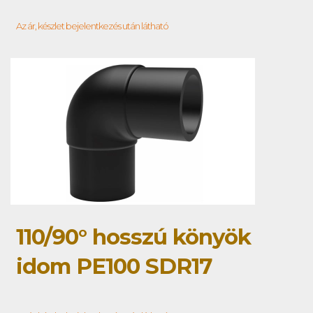
Az ár, készlet bejelentkezés után látható
110/90° hosszú könyök
idom PE100 SDR17