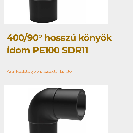
400/90° hosszú könyök
idom PE100 SDR11
Az ár, készlet bejelentkezés után látható