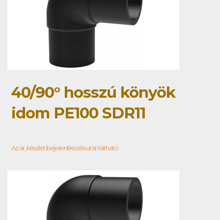
40/90° hosszú könyök
idom PE100 SDR11
Az ár, készlet bejelentkezés után látható