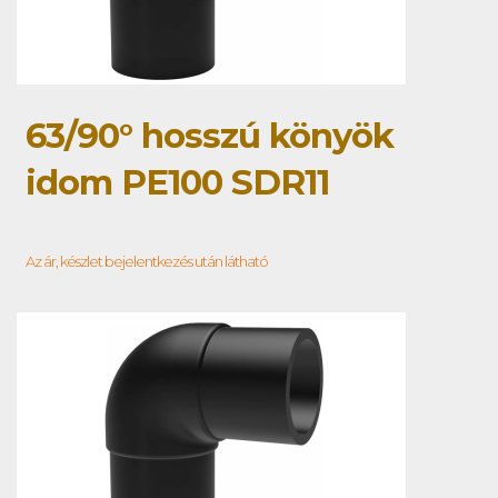
63/90° hosszú könyök
idom PE100 SDR11
Az ár, készlet bejelentkezés után látható