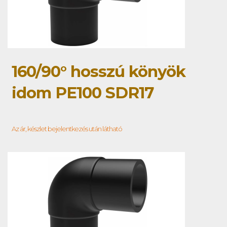
160/90° hosszú könyök
idom PE100 SDR17
Az ár, készlet bejelentkezés után látható