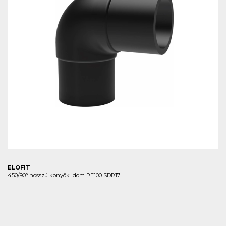
ELOFIT
450/90° hosszú könyök idom PE100 SDR17