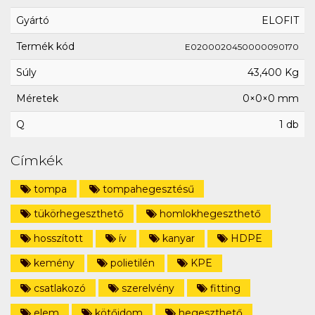
Gyártó
ELOFIT
Termék kód
E0200020450000090170
Súly
43,400 Kg
Méretek
0×0×0 mm
Q
1 db
Címkék
tompa
tompahegesztésű
tükörhegeszthető
homlokhegeszthető
hosszított
ív
kanyar
HDPE
kemény
polietilén
KPE
csatlakozó
szerelvény
fitting
elem
kötőidom
hegeszthető