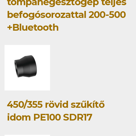
tompahegesztőgép teljes
befogósorozattal 200-500
+Bluetooth
450/355 rövid szűkítő
idom PE100 SDR17