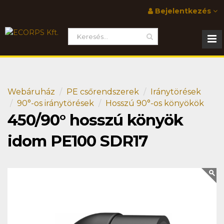
Bejelentkezés
Webáruház
PE csőrendszerek
Iránytörések
90°-os iránytörések
Hosszú 90°-os könyökök
450/90° hosszú könyök
idom PE100 SDR17