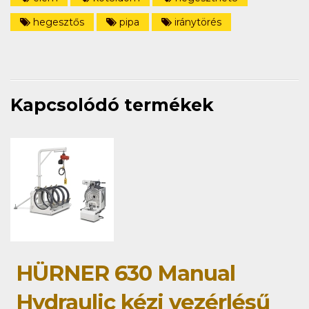
hegesztős
pipa
iránytörés
Kapcsolódó termékek
HÜRNER 630 Manual
Hydraulic kézi vezérlésű