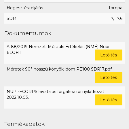
Hegesztési eljárás
tompa
SDR
17, 17.6
Dokumentumok
A-88/2019 Nemzeti Műszaki Értékelés (NMÉ) Nupi
ELOFIT
Letöltés
Méretek 90° hosszú könyök idom PE100 SDR17.pdf
Letöltés
NUPI-ECORPS hivatalos forgalmazói nyilatkozat
2022.10.03.
Letöltés
Termékadatok