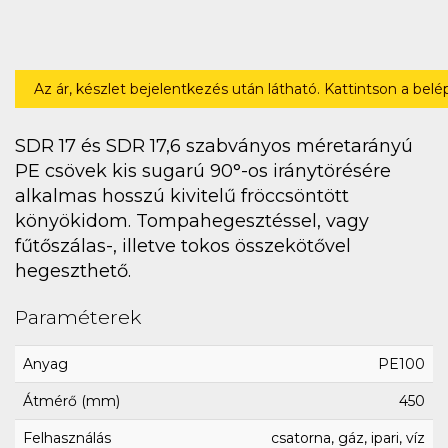
Az ár, készlet bejelentkezés után látható. Kattintson a bel
SDR 17 és SDR 17,6 szabványos méretarányú
PE csövek kis sugarú 90°-os iránytörésére
alkalmas hosszú kivitelű fröccsöntött
könyökidom. Tompahegesztéssel, vagy
fűtőszálas-, illetve tokos összekötővel
hegeszthető.
Paraméterek
Anyag
PE100
Átmérő (mm)
450
Felhasználás
csatorna, gáz, ipari, víz