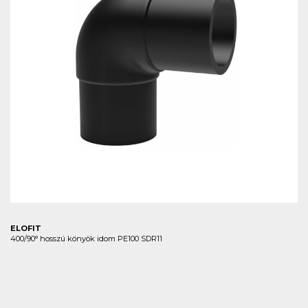
ELOFIT
400/90° hosszú könyök idom PE100 SDR11