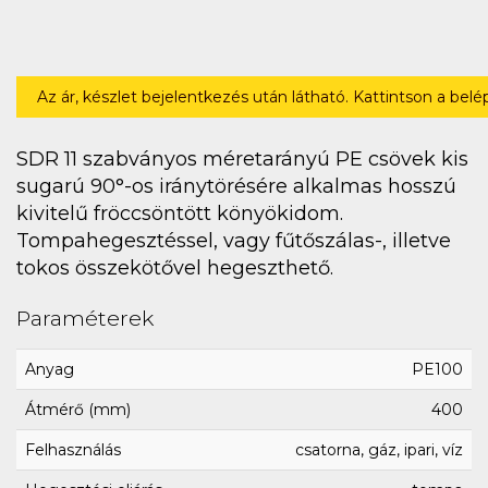
Az ár, készlet bejelentkezés után látható. Kattintson a bel
SDR 11 szabványos méretarányú PE csövek kis
sugarú 90°-os iránytörésére alkalmas hosszú
kivitelű fröccsöntött könyökidom.
Tompahegesztéssel, vagy fűtőszálas-, illetve
tokos összekötővel hegeszthető.
Paraméterek
Anyag
PE100
Átmérő (mm)
400
Felhasználás
csatorna, gáz, ipari, víz