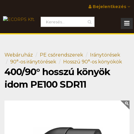
Bejelentkezés
Webáruház
PE csőrendszerek
Iránytörések
90°-os iránytörések
Hosszú 90°-os könyökök
400/90° hosszú könyök
idom PE100 SDR11