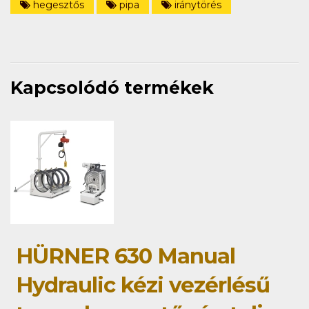
hegesztős
pipa
iránytörés
Kapcsolódó termékek
HÜRNER 630 Manual
Hydraulic kézi vezérlésű