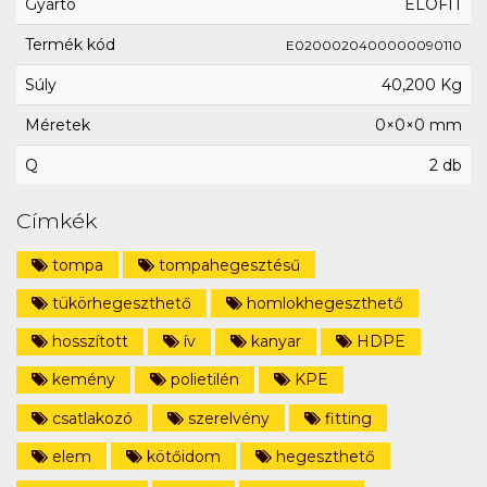
Gyártó
ELOFIT
Termék kód
E0200020400000090110
Súly
40,200 Kg
Méretek
0×0×0 mm
Q
2 db
Címkék
tompa
tompahegesztésű
tükörhegeszthető
homlokhegeszthető
hosszított
ív
kanyar
HDPE
kemény
polietilén
KPE
csatlakozó
szerelvény
fitting
elem
kötőidom
hegeszthető