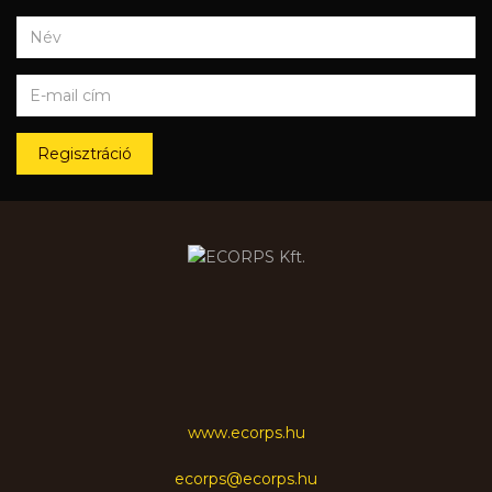
Regisztráció
www.ecorps.hu
ecorps@ecorps.hu