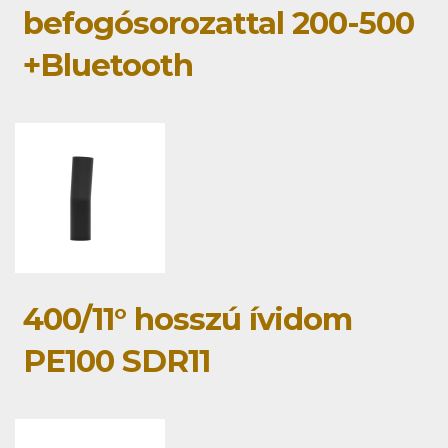
befogósorozattal 200-500
+Bluetooth
400/11° hosszú ívidom
PE100 SDR11