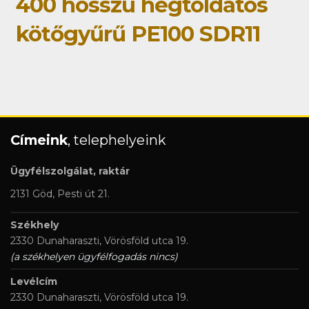
400 hosszú hegtoldatos
kötőgyűrű PE100 SDR11
Címeink
, telephelyeink
Ügyfélszolgálat, raktár
2131 Göd, Pesti út 21.
Székhely
2330 Dunaharaszti, Vörösföld utca 19.
(a székhelyen ügyfélfogadás nincs)
Levélcím
2330 Dunaharaszti, Vörösföld utca 19.