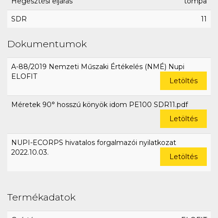
Hegesztési eljárás
tompa
SDR
11
Dokumentumok
A-88/2019 Nemzeti Műszaki Értékelés (NMÉ) Nupi
ELOFIT
Letöltés
Méretek 90° hosszú könyök idom PE100 SDR11.pdf
Letöltés
NUPI-ECORPS hivatalos forgalmazói nyilatkozat
2022.10.03.
Letöltés
Termékadatok