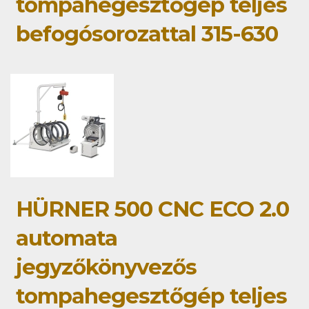
tompahegesztőgép teljes
befogósorozattal 315-630
HÜRNER 500 CNC ECO 2.0
automata
jegyzőkönyvezős
tompahegesztőgép teljes