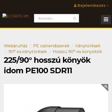
Bejelentkezés
Webáruház
PE csőrendszerek
Iránytörések
90°-os iránytörések
Hosszú 90°-os könyökök
225/90° hosszú könyök
idom PE100 SDR11