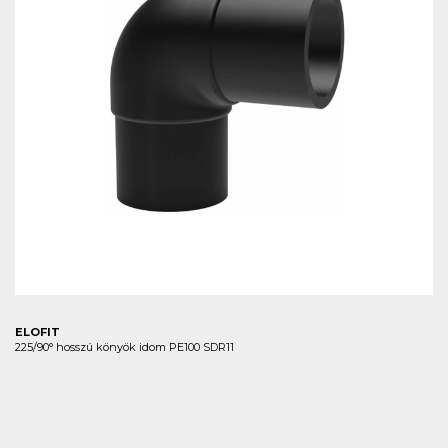
ELOFIT
225/90° hosszú könyök idom PE100 SDR11