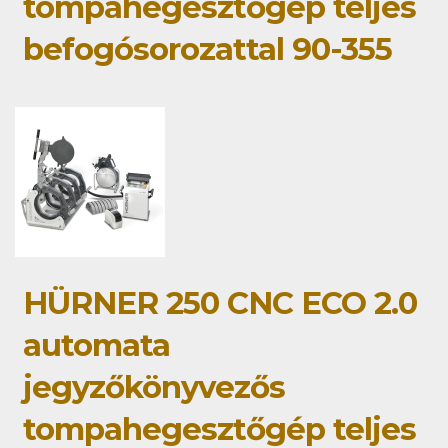
tompahegesztőgép teljes
befogósorozattal 90-355
HÜRNER 250 CNC ECO 2.0
automata
jegyzőkönyvezős
tompahegesztőgép teljes