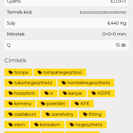
Gyártó
ELOFIT
Termék kód
E0200020225000090110
Súly
6,440 Kg
Méretek
0×0×0 mm
Q
15 db
Címkék
tompa
tompahegesztésű
tükörhegeszthető
homlokhegeszthető
hosszított
ív
kanyar
HDPE
kemény
polietilén
KPE
csatlakozó
szerelvény
fitting
elem
kötőidom
hegeszthető