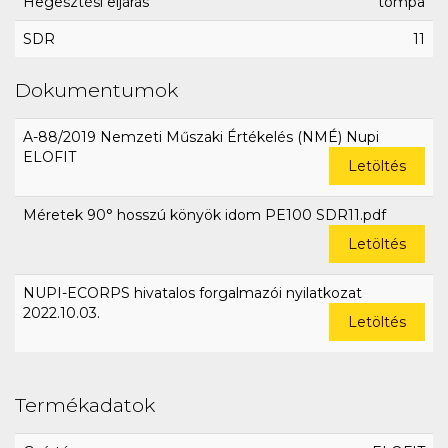
Hegesztési eljárás
tompa
SDR
11
Dokumentumok
A-88/2019 Nemzeti Műszaki Értékelés (NMÉ) Nupi
ELOFIT
Letöltés
Méretek 90° hosszú könyök idom PE100 SDR11.pdf
Letöltés
NUPI-ECORPS hivatalos forgalmazói nyilatkozat
2022.10.03.
Letöltés
Termékadatok