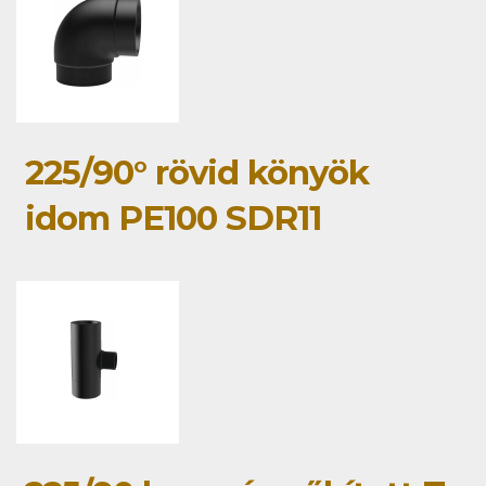
225/90° rövid könyök
idom PE100 SDR11