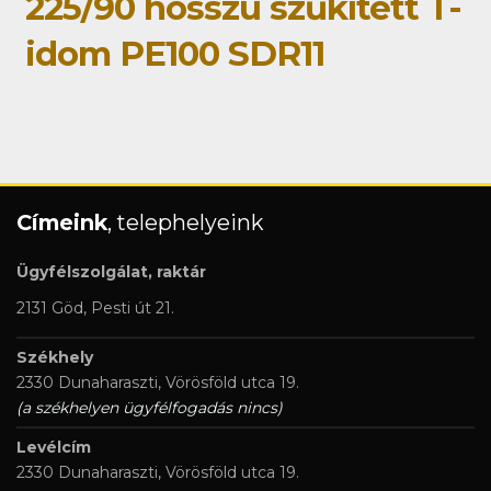
225/90 hosszú szűkített T-
idom PE100 SDR11
Címeink
, telephelyeink
Ügyfélszolgálat, raktár
2131 Göd, Pesti út 21.
Székhely
2330 Dunaharaszti, Vörösföld utca 19.
(a székhelyen ügyfélfogadás nincs)
Levélcím
2330 Dunaharaszti, Vörösföld utca 19.