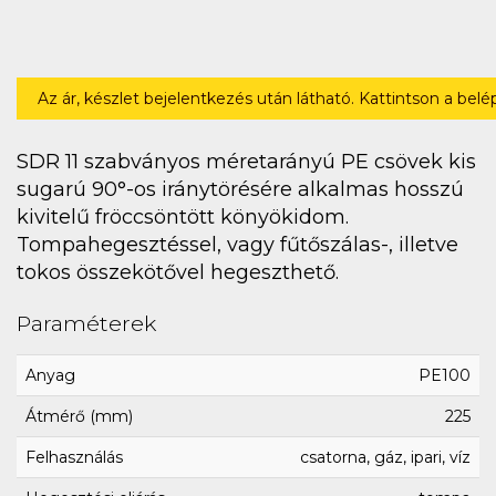
Az ár, készlet bejelentkezés után látható. Kattintson a bel
SDR 11 szabványos méretarányú PE csövek kis
sugarú 90°-os iránytörésére alkalmas hosszú
kivitelű fröccsöntött könyökidom.
Tompahegesztéssel, vagy fűtőszálas-, illetve
tokos összekötővel hegeszthető.
Paraméterek
Anyag
PE100
Átmérő (mm)
225
Felhasználás
csatorna, gáz, ipari, víz