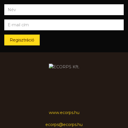
Regisztráció
www.ecorps.hu
ecorps@ecorps.hu