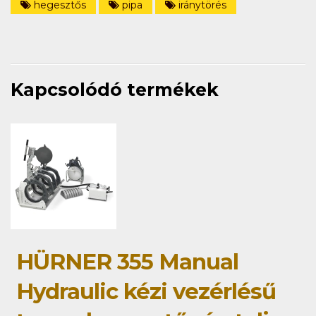
hegesztős
pipa
iránytörés
Kapcsolódó termékek
HÜRNER 355 Manual
Hydraulic kézi vezérlésű