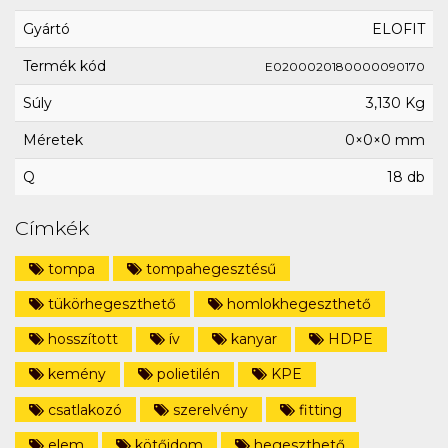
Gyártó
ELOFIT
Termék kód
E0200020180000090170
Súly
3,130 Kg
Méretek
0×0×0 mm
Q
18 db
Címkék
tompa
tompahegesztésű
tükörhegeszthető
homlokhegeszthető
hosszított
ív
kanyar
HDPE
kemény
polietilén
KPE
csatlakozó
szerelvény
fitting
elem
kötőidom
hegeszthető