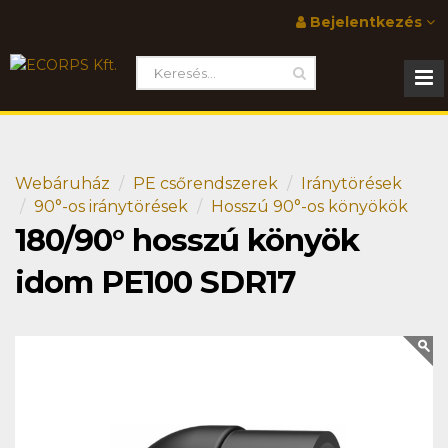
Bejelentkezés
Webáruház
PE csőrendszerek
Iránytörések
90°-os iránytörések
Hosszú 90°-os könyökök
180/90° hosszú könyök
idom PE100 SDR17