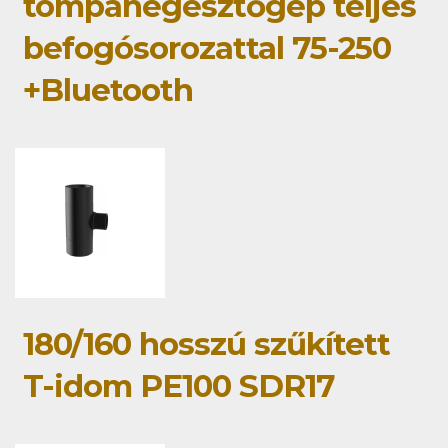
tompahegesztőgép teljes
befogósorozattal 75-250
+Bluetooth
180/160 hosszú szűkített
T-idom PE100 SDR17