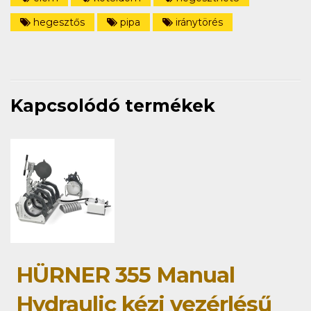
hegesztős
pipa
iránytörés
Kapcsolódó termékek
HÜRNER 355 Manual
Hydraulic kézi vezérlésű