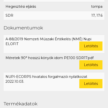
Hegesztési eljárás
tompa
SDR
17, 17.6
Dokumentumok
A-88/2019 Nemzeti Műszaki Értékelés (NMÉ) Nupi
ELOFIT
Letöltés
Méretek 90° hosszú könyök idom PE100 SDR17.pdf
Letöltés
NUPI-ECORPS hivatalos forgalmazói nyilatkozat
2022.10.03.
Letöltés
Termékadatok