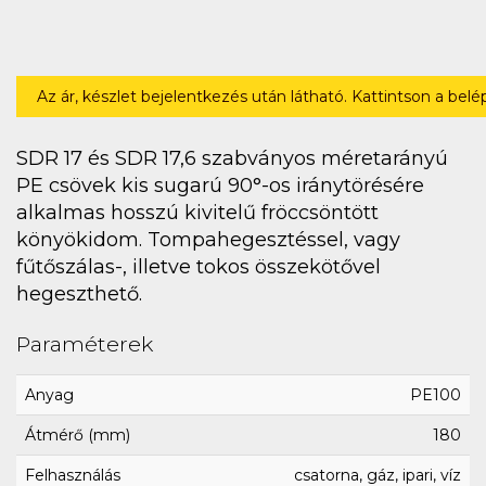
Az ár, készlet bejelentkezés után látható. Kattintson a bel
SDR 17 és SDR 17,6 szabványos méretarányú
PE csövek kis sugarú 90°-os iránytörésére
alkalmas hosszú kivitelű fröccsöntött
könyökidom. Tompahegesztéssel, vagy
fűtőszálas-, illetve tokos összekötővel
hegeszthető.
Paraméterek
Anyag
PE100
Átmérő (mm)
180
Felhasználás
csatorna, gáz, ipari, víz