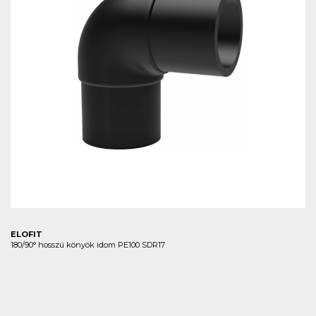
ELOFIT
180/90° hosszú könyök idom PE100 SDR17