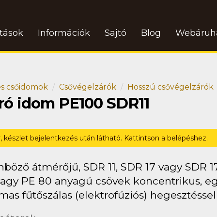
atások
Információk
Sajtó
Blog
Webáruh
s csőidomok
Csővégelzárók
Hosszú csővégelzárók
ró idom PE100 SDR11
r, készlet bejelentkezés után látható. Kattintson a belépéshez.
nböző átmérőjű, SDR 11, SDR 17 vagy SDR 1
vagy PE 80 anyagú csövek koncentrikus, e
mas fűtőszálas (elektrofúziós) hegesztésse