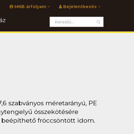
MNB árfolyam
Bejelentkezés
áz
7,6 szabványos méretarányú, PE
gytengelyű összekötésére
l beépíthető fröccsöntött idom.