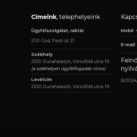
Címeink
, telephelyeink
Kapcs
Ügyfélszolgálat, raktár
Mobil
:
2131 Göd, Pesti út 21.
E-mail
:
Székhely
Feln
2330 Dunaharaszti, Vörösföld utca 19.
nyilv
(a székhelyen ügyfélfogadás nincs)
Levélcím
B/2024
2330 Dunaharaszti, Vörösföld utca 19.