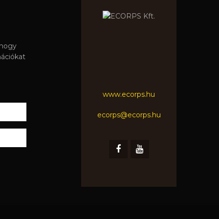
 hogy
mációkat
www.ecorps.hu
ecorps@ecorps.hu