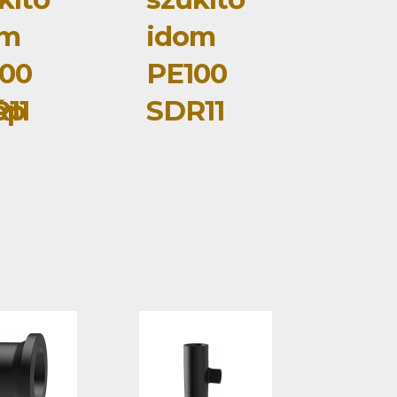
om
idom
00
PE100
ép
11
SDR11