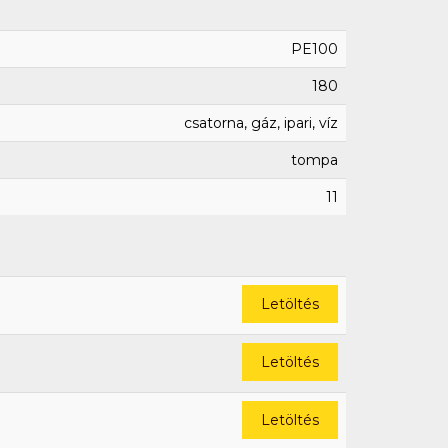
PE100
180
csatorna, gáz, ipari, víz
tompa
11
Letöltés
Letöltés
Letöltés