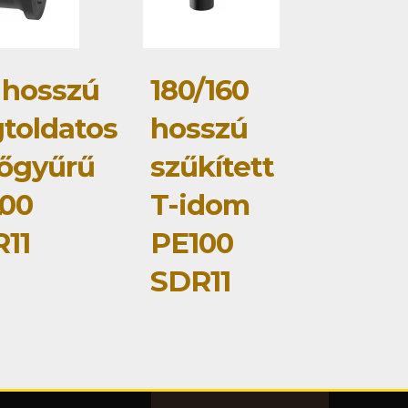
 hosszú
180/160
toldatos
hosszú
őgyűrű
szűkített
z
00
T-idom
11
PE100
SDR11