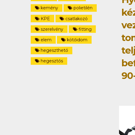
kemény
polietilén
ké
KPE
csatlakozó
ve
szerelvény
fitting
to
elem
kötőidom
tel
hegeszthető
be
hegesztős
90