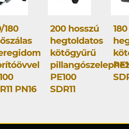
0/180
200 hosszú
180
tőszálas
hegtoldatos
heg
eregidom
kötőgyűrű
köt
rítóövvel
pillangószelephe
PE1
100
PE100
SDR
R11 PN16
SDR11