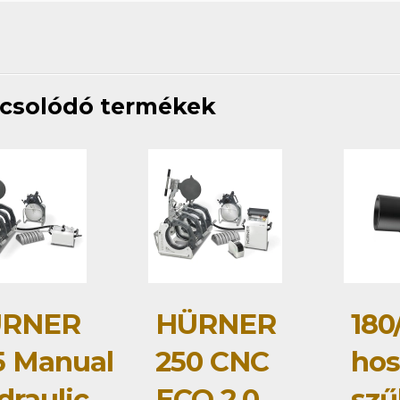
csolódó termékek
RNER
HÜRNER
180
5 Manual
250 CNC
hos
draulic
ECO 2.0
szű