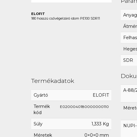
Para
ELOFIT
Anyag
180 hosszú csővégelzáró idom PE100 SDR11
Átmér
Felhas
Hegesz
SDR
Dok
Termékadatok
A-88/
Gyártó
ELOFIT
Termék
E0200040180000000110
Méret
kód
Súly
1,333 Kg
NUPI-E
Méretek
0×0×0 mm