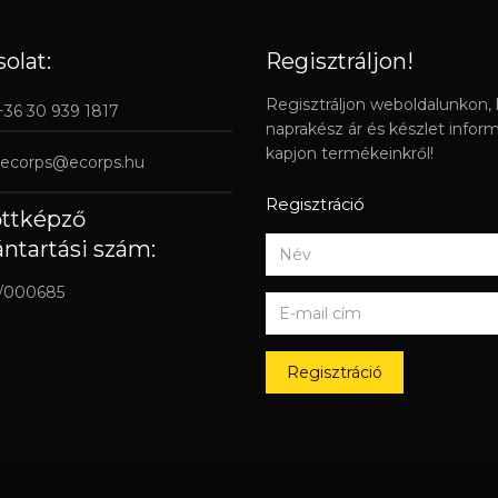
olat:
Regisztráljon!
Regisztráljon weboldalunkon,
 +36 30 939 1817
naprakész ár és készlet infor
kapjon termékeinkről!
ecorps@ecorps.hu
Regisztráció
őttképző
ántartási szám:
/000685
Regisztráció