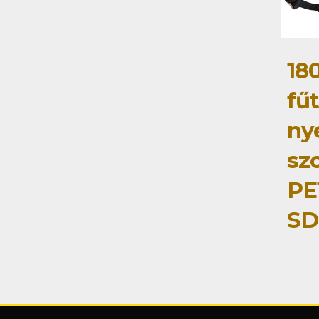
18
fű
ny
szo
PE
SD