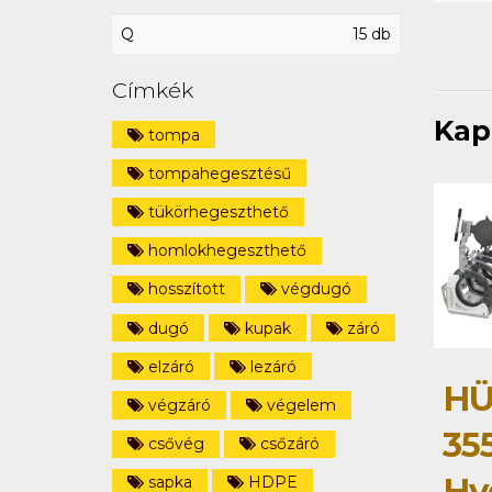
Q
15 db
Címkék
Kap
tompa
tompahegesztésű
tükörhegeszthető
homlokhegeszthető
hosszított
végdugó
dugó
kupak
záró
elzáró
lezáró
HÜ
végzáró
végelem
35
csővég
csőzáró
Hy
sapka
HDPE