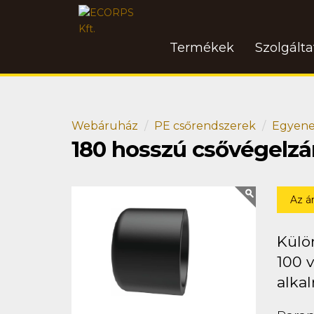
Termékek
Szolgált
Webáruház
PE csőrendszerek
Egyene
180 hosszú csővégelzá
Az á
Külö
100 
alkal