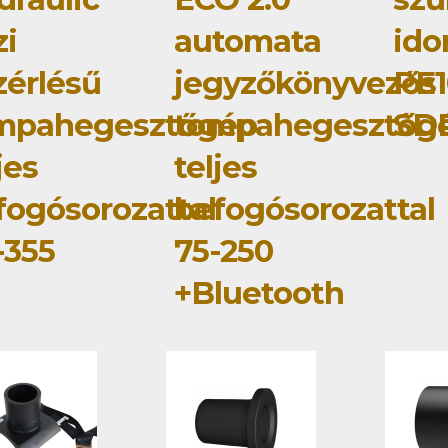
zi
automata
id
zérlésű
jegyzőkönyvezős
PE1
mpahegesztőgép
tompahegesztőg
SDR
jes
teljes
fogósorozattal
befogósorozattal
-355
75-250
+Bluetooth