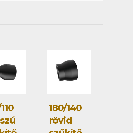
/110
180/140
szú
rövid
kítő
szűkítő