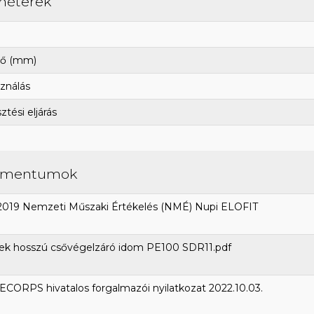
méterek
ő (mm)
ználás
tési eljárás
umentumok
2019 Nemzeti Műszaki Értékelés (NMÉ) Nupi ELOFIT
ek hosszú csővégelzáró idom PE100 SDR11.pdf
CORPS hivatalos forgalmazói nyilatkozat 2022.10.03.