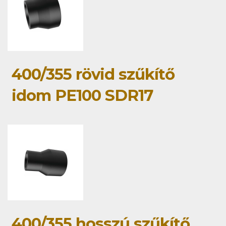
400/355 rövid szűkítő
idom PE100 SDR17
400/355 hosszú szűkítő