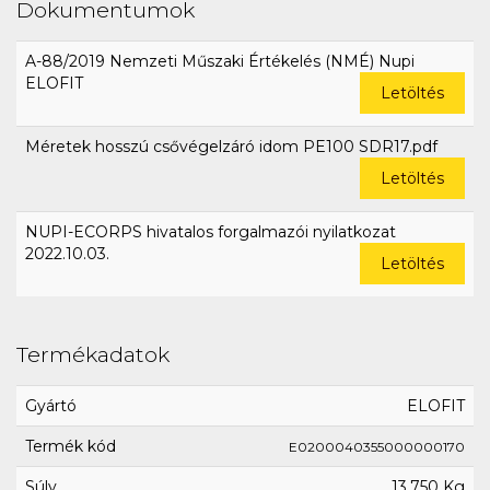
Dokumentumok
A-88/2019 Nemzeti Műszaki Értékelés (NMÉ) Nupi
ELOFIT
Letöltés
Méretek hosszú csővégelzáró idom PE100 SDR17.pdf
Letöltés
NUPI-ECORPS hivatalos forgalmazói nyilatkozat
2022.10.03.
Letöltés
Termékadatok
Gyártó
ELOFIT
Termék kód
E0200040355000000170
Súly
13,750 Kg