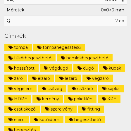
Méretek
0×0×0 mm
Q
2 db
Címkék
tompa
tompahegesztésű
tükörhegeszthető
homlokhegeszthető
hosszított
végdugó
dugó
kupak
záró
elzáró
lezáró
végzáró
végelem
csővég
csőzáró
sapka
HDPE
kemény
polietilén
KPE
csatlakozó
szerelvény
fitting
elem
kötőidom
hegeszthető
hegesztős