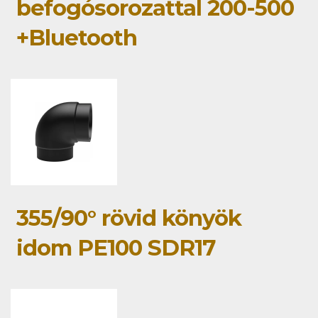
befogósorozattal 200-500
+Bluetooth
355/90° rövid könyök
idom PE100 SDR17