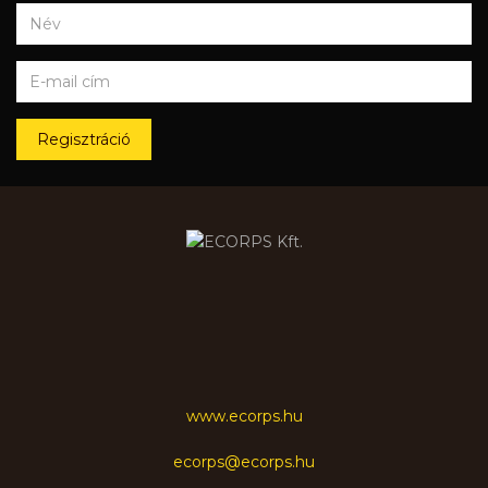
Regisztráció
www.ecorps.hu
ecorps@ecorps.hu