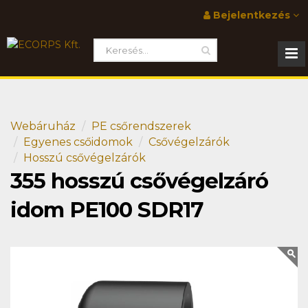
Bejelentkezés
Webáruház
PE csőrendszerek
Egyenes csőidomok
Csővégelzárók
Hosszú csővégelzárók
355 hosszú csővégelzáró
idom PE100 SDR17