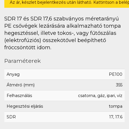
Az ár, készlet bejelentkezés után látható. Kattintson a bel
SDR 17 és SDR 17,6 szabványos méretarányú
PE csővégek lezárására alkalmazható tompa
hegesztéssel, illetve tokos-, vagy fűtőszálas
(elektrofúziós) összekötővel beépíthető
fröccsöntött idom.
Paraméterek
Anyag
PE100
Átmérő (mm)
355
Felhasználás
csatorna, gáz, ipari, víz
Hegesztési eljárás
tompa
SDR
17, 17.6