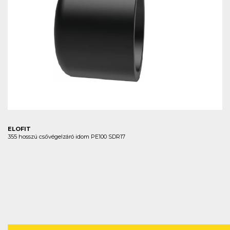
ELOFIT
355 hosszú csővégelzáró idom PE100 SDR17