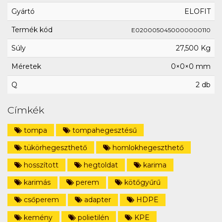
Gyártó
ELOFIT
Termék kód
E0200050450000000110
Súly
27,500 Kg
Méretek
0×0×0 mm
Q
2 db
Címkék
tompa
tompahegesztésű
tükörhegeszthető
homlokhegeszthető
hosszított
hegtoldat
karima
karimás
perem
kötőgyűrű
csőperem
adapter
HDPE
kemény
polietilén
KPE