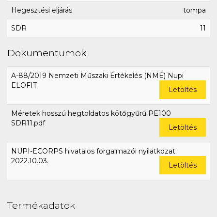
Hegesztési eljárás
tompa
SDR
11
Dokumentumok
A-88/2019 Nemzeti Műszaki Értékelés (NMÉ) Nupi
ELOFIT
Letöltés
Méretek hosszú hegtoldatos kötőgyűrű PE100
SDR11.pdf
Letöltés
NUPI-ECORPS hivatalos forgalmazói nyilatkozat
2022.10.03.
Letöltés
Termékadatok