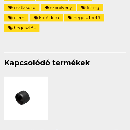
csatlakozó
szerelvény
fitting
elem
kötőidom
hegeszthető
hegesztős
Kapcsolódó termékek