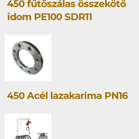
450 fűtőszálas összekötő
idom PE100 SDR11
450 Acél lazakarima PN16