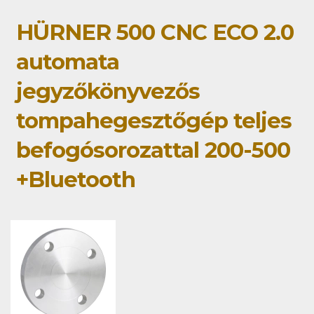
HÜRNER 500 CNC ECO 2.0
automata
jegyzőkönyvezős
tompahegesztőgép teljes
befogósorozattal 200-500
+Bluetooth