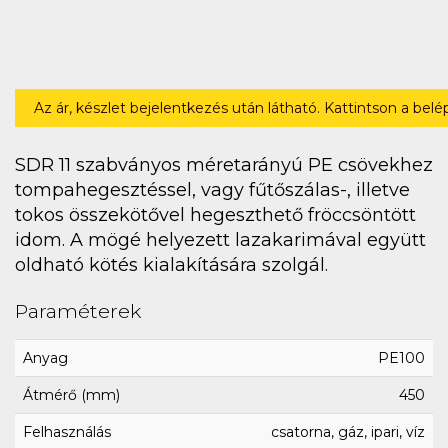
Az ár, készlet bejelentkezés után látható. Kattintson a bel
SDR 11 szabványos méretarányú PE csövekhez
tompahegesztéssel, vagy fűtőszálas-, illetve
tokos összekötővel hegeszthető fröccsöntött
idom. A mögé helyezett lazakarimával együtt
oldható kötés kialakítására szolgál.
Paraméterek
Anyag
PE100
Átmérő (mm)
450
Felhasználás
csatorna, gáz, ipari, víz