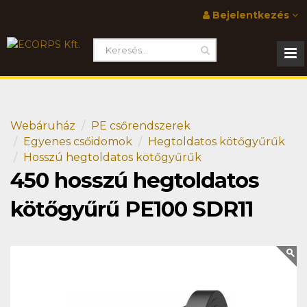
Bejelentkezés
Webáruház
PE csőrendszerek
Egyenes csőidomok
Hegtoldatos kötőgyűrűk
Hosszú hegtoldatos kötőgyűrűk
450 hosszú hegtoldatos
kötőgyűrű PE100 SDR11