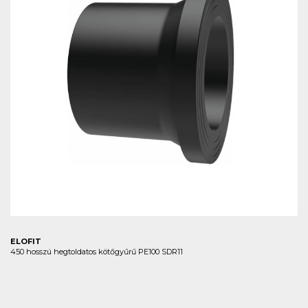
ELOFIT
450 hosszú hegtoldatos kötőgyűrű PE100 SDR11