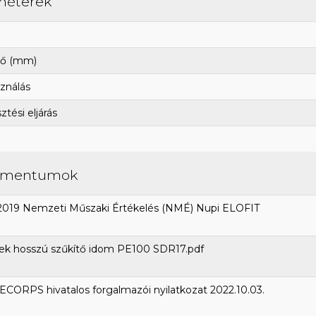
méterek
ő (mm)
ználás
tési eljárás
umentumok
2019 Nemzeti Műszaki Értékelés (NMÉ) Nupi ELOFIT
ek hosszú szűkítő idom PE100 SDR17.pdf
CORPS hivatalos forgalmazói nyilatkozat 2022.10.03.