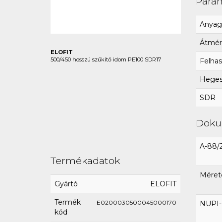
Para
Anyag
Átmér
ELOFIT
500/450 hosszú szűkítő idom PE100 SDR17
Felhas
Hegesz
SDR
Dok
A-88/
Termékadatok
Méret
Gyártó
ELOFIT
Termék
E0200030500045000170
NUPI-E
kód