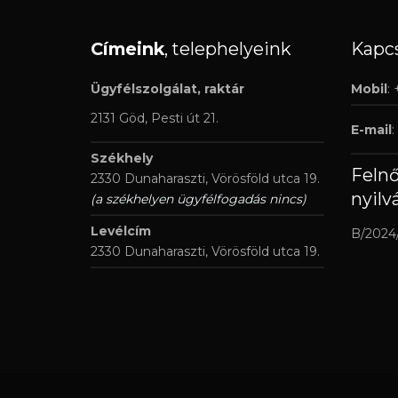
Címeink
, telephelyeink
Kapcs
Ügyfélszolgálat, raktár
Mobil
:
2131 Göd, Pesti út 21.
E-mail
:
Székhely
Feln
2330 Dunaharaszti, Vörösföld utca 19.
nyilv
(a székhelyen ügyfélfogadás nincs)
Levélcím
B/2024
2330 Dunaharaszti, Vörösföld utca 19.