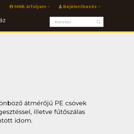
MNB árfolyam
Bejelentkezés
áz
lönböző átmérőjű PE csövek
ztéssel, illetve fűtőszálas
ntött idom.