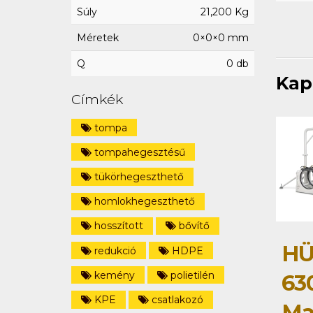
Súly
21,200 Kg
Méretek
0×0×0 mm
Q
0 db
Kap
Címkék
tompa
tompahegesztésű
tükörhegeszthető
homlokhegeszthető
hosszított
bővítő
HÜ
redukció
HDPE
kemény
polietilén
63
KPE
csatlakozó
Ma