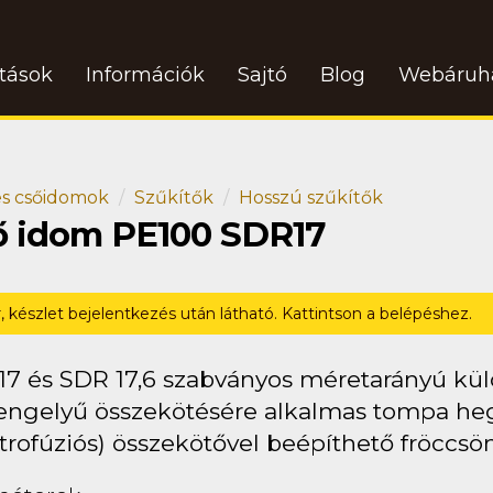
atások
Információk
Sajtó
Blog
Webáruh
s csőidomok
Szűkítők
Hosszú szűkítők
ő idom PE100 SDR17
r, készlet bejelentkezés után látható. Kattintson a belépéshez.
17 és SDR 17,6 szabványos méretarányú kü
engelyű összekötésére alkalmas tompa heges
trofúziós) összekötővel beépíthető fröccsö