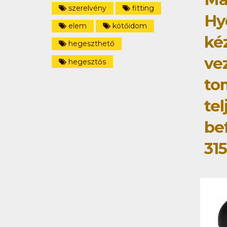
szerelvény
fitting
Hy
elem
kötőidom
ké
hegeszthető
ve
hegesztős
to
tel
be
31