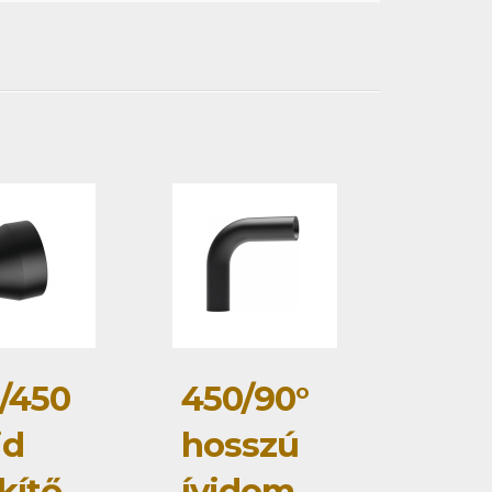
/450
450/90°
id
hosszú
kítő
ívidom