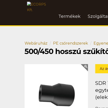
Termékek
Szolgált
Webáruház
PE csőrendszerek
Egyene
500/450 hosszú szűkít
Az á
SDR 
egyt
(elek