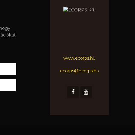
 hogy
mációkat
www.ecorps.hu
ecorps@ecorps.hu