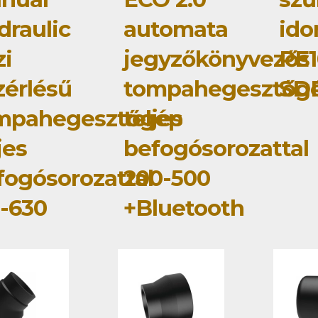
draulic
automata
id
zi
jegyzőkönyvezős
PE1
zérlésű
tompahegesztőg
SD
mpahegesztőgép
teljes
jes
befogósorozattal
fogósorozattal
200-500
5-630
+Bluetooth