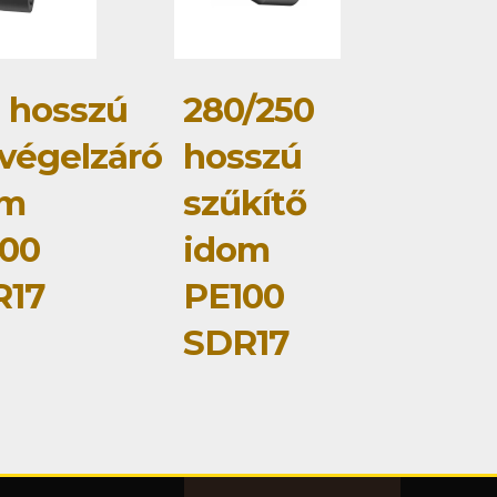
 hosszú
280/250
végelzáró
hosszú
om
szűkítő
00
idom
R17
PE100
SDR17