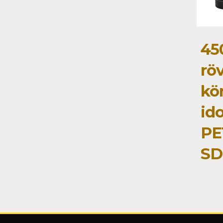
45
rö
kö
id
PE
SD