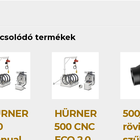
csolódó termékek
RNER
HÜRNER
500
0
500 CNC
röv
nual
ECO 2.0
szű