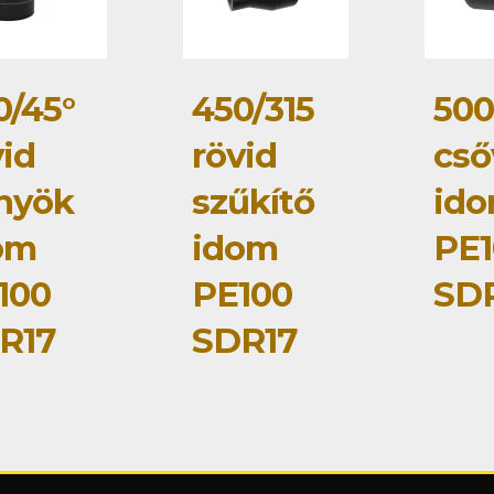
0/45°
450/315
500
vid
rövid
cső
nyök
szűkítő
id
om
idom
PE1
100
PE100
SD
R17
SDR17