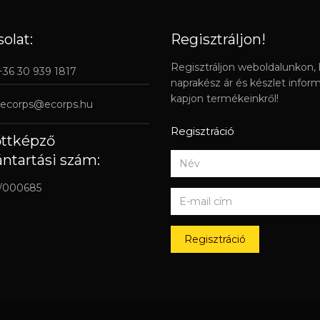
olat:
Regisztráljon!
Regisztráljon weboldalunkon,
 +36 30 939 1817
naprakész ár és készlet infor
kapjon termékeinkről!
ecorps@ecorps.hu
Regisztráció
őttképző
ántartási szám:
/000685
Regisztráció