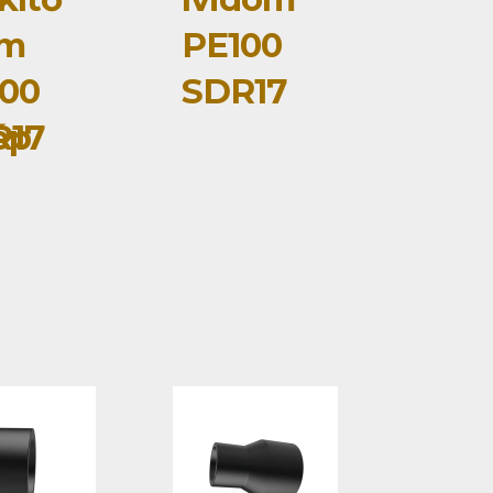
om
PE100
00
SDR17
ép
R17