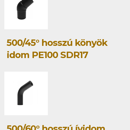
500/45° hosszú könyök
idom PE100 SDR17
500/60° hosszú ívidom