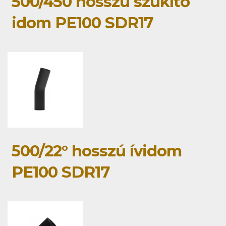
500/450 hosszú szűkítő
idom PE100 SDR17
500/22° hosszú ívidom
PE100 SDR17