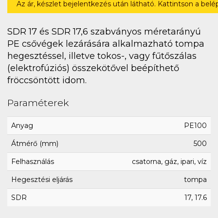
Az ár, készlet bejelentkezés után látható. Kattintson a bel
SDR 17 és SDR 17,6 szabványos méretarányú
PE csővégek lezárására alkalmazható tompa
hegesztéssel, illetve tokos-, vagy fűtőszálas
(elektrofúziós) összekötővel beépíthető
fröccsöntött idom.
Paraméterek
Anyag
PE100
Átmérő (mm)
500
Felhasználás
csatorna, gáz, ipari, víz
Hegesztési eljárás
tompa
SDR
17, 17.6