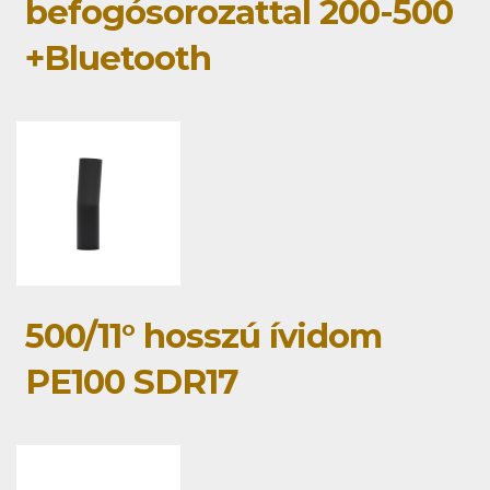
befogósorozattal 200-500
+Bluetooth
500/11° hosszú ívidom
PE100 SDR17