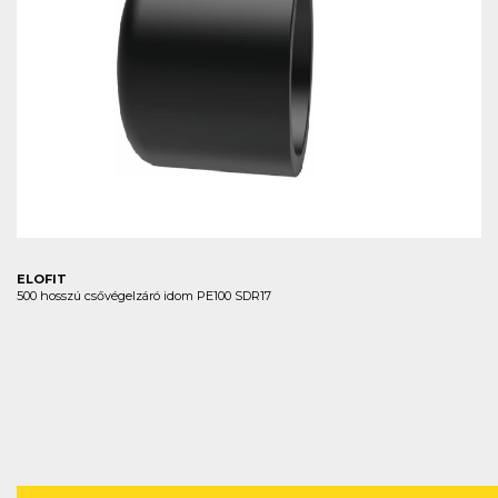
ELOFIT
500 hosszú csővégelzáró idom PE100 SDR17