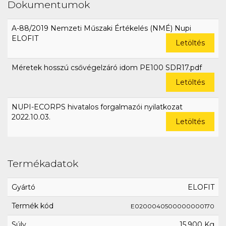
Dokumentumok
A-88/2019 Nemzeti Műszaki Értékelés (NMÉ) Nupi
ELOFIT
Letöltés
Méretek hosszú csővégelzáró idom PE100 SDR17.pdf
Letöltés
NUPI-ECORPS hivatalos forgalmazói nyilatkozat
2022.10.03.
Letöltés
Termékadatok
Gyártó
ELOFIT
Termék kód
E0200040500000000170
Súly
15,900 Kg