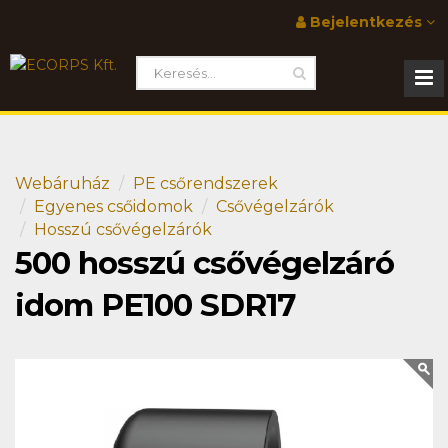
Bejelentkezés
Webáruház
PE csőrendszerek
Egyenes csőidomok
Csővégelzárók
Hosszú csővégelzárók
500 hosszú csővégelzáró
idom PE100 SDR17