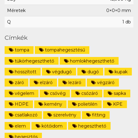
Méretek
0×0×0 mm
Q
1 db
Címkék
tompa
tompahegesztésű
tükörhegeszthető
homlokhegeszthető
hosszított
végdugó
dugó
kupak
záró
elzáró
lezáró
végzáró
végelem
csővég
csőzáró
sapka
HDPE
kemény
polietilén
KPE
csatlakozó
szerelvény
fitting
elem
kötőidom
hegeszthető
hegesztős