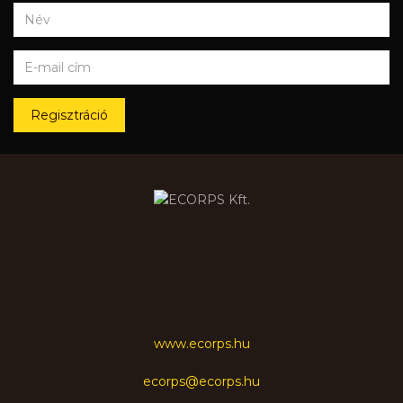
Regisztráció
www.ecorps.hu
ecorps@ecorps.hu